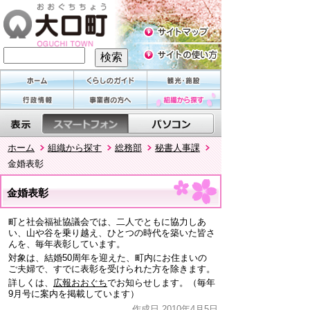
ホーム
組織から探す
総務部
秘書人事課
金婚表彰
金婚表彰
町と社会福祉協議会では、二人でともに協力しあ
い、山や谷を乗り越え、ひとつの時代を築いた皆さ
んを、毎年表彰しています。
対象は、結婚50周年を迎えた、町内にお住まいの
ご夫婦で、すでに表彰を受けられた方を除きます。
詳しくは、
広報おおぐち
でお知らせします。（毎年
9月号に案内を掲載しています）
作成日 2010年4月5日