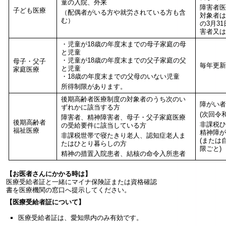
童の入院、外来
障害者医
子ども医療
（配偶者がいる方や就労されている方も含
対象者は
む）
の3月3
害者又は
・児童が18歳の年度末までの母子家庭の母
と児童
・児童が18歳の年度末までの父子家庭の父
母子・父子
毎年更新
と児童
家庭医療
・18歳の年度末までの父母のいない児童
所得制限があります。
後期高齢者医療制度の対象者のうち次のい
障がい者
ずれかに該当する方
(次回令
障害者、精神障害者、母子・父子家庭医療
後期高齢者
非課税ひ
の受給要件に該当している方
福祉医療
精神障が
非課税世帯で寝たきり老人、認知症老人ま
(または
たはひとり暮らしの方
限ごと)
精神の措置入院患者、結核の命令入所患者
【お医者さんにかかる時は】
医療受給者証と一緒にマイナ保険証または資格確認
書を医療機関の窓口へ提示してください。
【医療受給者証について】
医療受給者証は、愛知県内のみ有効です。