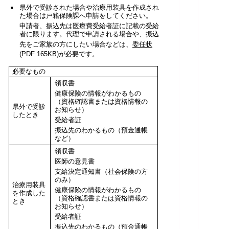
県外で受診された場合や治療用装具を作成され
た場合は戸籍保険課へ申請をしてください。
申請者、振込先は医療費受給者証に記載の受給
者に限ります。代理で申請される場合や、振込
先をご家族の方にしたい場合などは、
委任状
(PDF 165KB)が必要です。
必要なもの
領収書
健康保険の情報がわかるもの
（資格確認書または資格情報の
県外で受診
お知らせ）
したとき
受給者証
振込先のわかるもの（預金通帳
など）
領収書
医師の意見書
支給決定通知書（社会保険の方
のみ）
治療用装具
健康保険の情報がわかるもの
を作成した
（資格確認書または資格情報の
とき
お知らせ）
受給者証
振込先のわかるもの（預金通帳