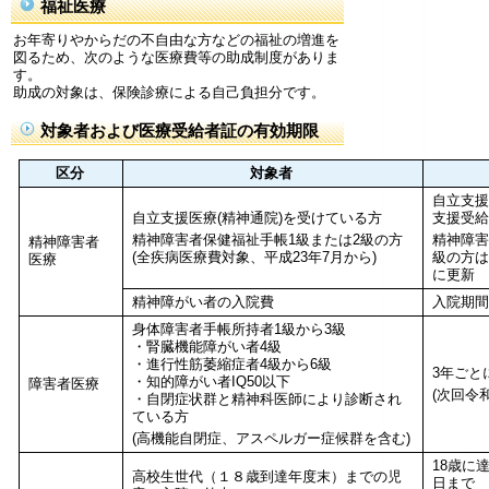
福祉医療
お年寄りやからだの不自由な方などの福祉の増進を
図るため、次のような医療費等の助成制度がありま
す。
助成の対象は、保険診療による自己負担分です。
対象者および医療受給者証の有効期限
区分
対象者
自立支援
自立支援医療(精神通院)を受けている方
支援受給
精神障害者保健福祉手帳1級または2級の方
精神障害
精神障害者
(全疾病医療費対象、平成23年7月から)
級の方は
医療
に更新
精神障がい者の入院費
入院期間
身体障害者手帳所持者1級から3級
・腎臓機能障がい者4級
・進行性筋萎縮症者4級から6級
3年ごと
・知的障がい者IQ50以下
障害者医療
(次回令
・自閉症状群と精神科医師により診断され
ている方
(高機能自閉症、アスペルガー症候群を含む)
18歳に
高校生世代（１８歳到達年度末）までの児
日まで