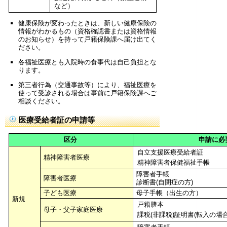
など）
健康保険が変わったときは、新しい健康保険の
情報がわかるもの（資格確認書または資格情報
のお知らせ）を持って戸籍保険課へ届け出てく
ださい。
各福祉医療とも入院時の食事代は自己負担とな
ります。
第三者行為（交通事故等）により、福祉医療を
使って受診される場合は事前に戸籍保険課へご
相談ください。
医療受給者証の申請等
区分
申請に必
自立支援医療受給者証
精神障害者医療
精神障害者保健福祉手帳
障害者手帳
障害者医療
診断書(自閉症の方)
子ども医療
母子手帳（出生の方）
新規
戸籍謄本
母子・父子家庭医療
課税(非課税)証明書(転入の場合