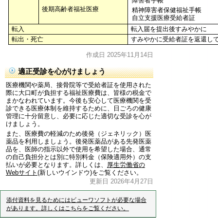
障害者手帳
後期高齢者福祉医療
精神障害者保健福祉手帳
自立支援医療受給者証
転入
転入届を提出後すみやかに
転出・死亡
すみやかに受給者証を返還し
作成日 2025年11月14日
適正受診を心がけましょう
医療機関や薬局、接骨院等で受給者証を使用された
際に大口町が負担する福祉医療費は、皆様の税金で
まかなわれています。今後も安心して医療機関を受
診できる医療体制を維持するために、日ごろの健康
管理に十分留意し、必要に応じた適切な受診を心が
けましょう。
また、医療費の軽減のため後発（ジェネリック）医
薬品を利用しましょう。後発医薬品がある先発医薬
品を、医師の指示以外で使用を希望した場合、通常
の自己負担分とは別に特別料金（保険適用外）の支
払いが必要となります。詳しくは、
厚生労働省の
Webサイト
(新しいウインドウ)をご覧ください。
更新日 2026年4月27日
添付資料を見るためにはビューワソフトが必要な場合
があります。詳しくはこちらをご覧ください。