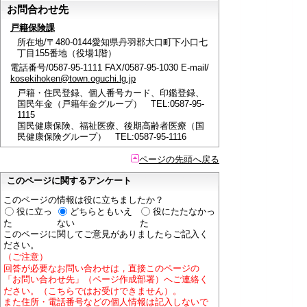
お問合わせ先
戸籍保険課
所在地/〒480-0144愛知県丹羽郡大口町下小口七
丁目155番地（役場1階）
電話番号/0587-95-1111 FAX/0587-95-1030 E-mail/
kosekihoken@town.oguchi.lg.jp
戸籍・住民登録、個人番号カード、印鑑登録、
国民年金（戸籍年金グループ） TEL:0587-95-
1115
国民健康保険、福祉医療、後期高齢者医療（国
民健康保険グループ） TEL:0587-95-1116
ページの先頭へ戻る
このページに関するアンケート
このページの情報は役に立ちましたか？
役に立っ
どちらともいえ
役にたたなかっ
た
ない
た
このページに関してご意見がありましたらご記入く
ださい。
（ご注意）
回答が必要なお問い合わせは，直接このページの
「お問い合わせ先」（ページ作成部署）へご連絡く
ださい。（こちらではお受けできません）。
また住所・電話番号などの個人情報は記入しないで