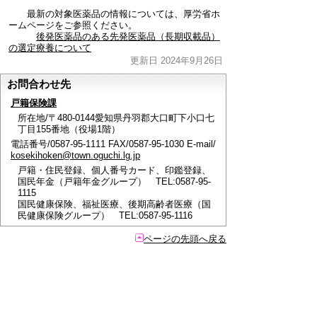
最新の対象医薬品の情報については、厚労省ホ
ームページをご参照ください。
後発医薬品のある先発医薬品（長期収載品）
の選定療養について
更新日 2024年9月26日
お問合わせ先
戸籍保険課
所在地/〒480-0144愛知県丹羽郡大口町下小口七
丁目155番地（役場1階）
電話番号/0587-95-1111 FAX/0587-95-1030 E-mail/
kosekihoken@town.oguchi.lg.jp
戸籍・住民登録、個人番号カード、印鑑登録、
国民年金（戸籍年金グループ） TEL:0587-95-
1115
国民健康保険、福祉医療、後期高齢者医療（国
民健康保険グループ） TEL:0587-95-1116
ページの先頭へ戻る
このページに関するアンケート
このページの情報は役に立ちましたか？
役に立っ
どちらともいえ
役にたたなかっ
た
ない
た
このページに関してご意見がありましたらご記入く