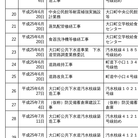
6日
造工事
号線始め
平成25年6月
中央公民館等耐震補強実施設
大口町中央公民館
20
20日
計業務
等
平成25年6月
大口町立学校給食
21
蒸気配管修繕工事
20日
センター
平成25年6月
大口町立学校給食
22
食器洗浄機等修繕工事
20日
センター
平成25年6月
大口町公共下水道事業 下水
汚水枝線４１８５
23
20日
道管路調査業務委託
号線始め
平成25年6月
町道下小口１３４
24
道路維持工事
20日
号線他
平成25年6月
25
道路改良工事
町道中小口４号線
20日
平成25年6月
大口町公共下水道汚水枝線築
汚水枝線１０２１
26
27日
造工事
号線
平成25年7月
（仮称）防災備蓄倉庫建設工
（仮称）防災備蓄
27
4日
事
倉庫
平成25年7月
大口町公共下水道汚水枝線築
汚水枝線４１２１
28
11日
造工事
号線始め
平成25年7月
大口町公共下水道汚水枝線築
汚水枝線４１２１
29