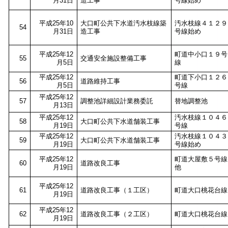
月31日
造工事
号線始め
平成25年10
大口町公共下水道汚水枝線築
汚水枝線４１２９
54
月31日
造工事
号線始め
平成25年12
町道中小口１９号
55
交通安全施設整備工事
月5日
線
平成25年12
町道下小口１２６
56
道路維持工事
月5日
号線
平成25年12
57
調整池詳細設計業務委託
替地調整池
月13日
平成25年12
汚水枝線１０４６
58
大口町公共下水道舗装工事
月19日
号線
平成25年12
汚水枝線１０４３
59
大口町公共下水道舗装工事
月19日
号線始め
平成25年12
町道大屋敷５号線
60
道路改良工事
月19日
他
平成25年12
61
道路改良工事（１工区）
町道大口桃花台線
月19日
平成25年12
62
道路改良工事（２工区）
町道大口桃花台線
月19日