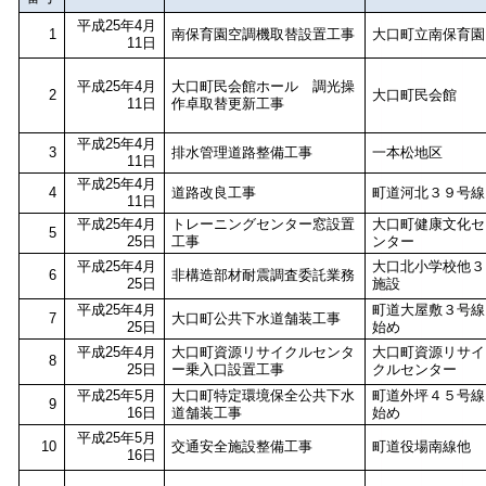
平成25年4月
1
南保育園空調機取替設置工事
大口町立南保育園
11日
平成25年4月
大口町民会館ホール 調光操
2
大口町民会館
11日
作卓取替更新工事
平成25年4月
3
排水管理道路整備工事
一本松地区
11日
平成25年4月
4
道路改良工事
町道河北３９号線
11日
平成25年4月
トレーニングセンター窓設置
大口町健康文化セ
5
25日
工事
ンター
平成25年4月
大口北小学校他３
6
非構造部材耐震調査委託業務
25日
施設
平成25年4月
町道大屋敷３号線
7
大口町公共下水道舗装工事
25日
始め
平成25年4月
大口町資源リサイクルセンタ
大口町資源リサイ
8
25日
ー乗入口設置工事
クルセンター
平成25年5月
大口町特定環境保全公共下水
町道外坪４５号線
9
16日
道舗装工事
始め
平成25年5月
10
交通安全施設整備工事
町道役場南線他
16日