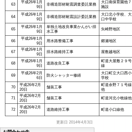
平成26年1月
大口南保育園他７
63
非構造部材耐震調査委託業務
9日
施設
平成26年1月
大口北小学校、大
64
非構造部材耐震設計委託業務
9日
口中学校
平成26年1月
単独土地改良事業かんがい排
65
矢崎野地区
9日
水工事
平成26年1月
66
用水路整備工事
郷瀬地区
9日
平成26年1月
67
排水路維持工事
屋敷越地区
9日
平成26年1月
町道大屋敷２９号
68
道路改良工事
9日
線
平成26年2月
大口町立大口西小
69
防火シャッター修繕
6日
学校
平成26年2月
町道余野７１号線
70
舗装工事
20日
他
平成26年2月
71
舗装工事
町道河北小牧線他
20日
平成26年2月
72
道路維持工事
町道小口線他
20日
更新日 2014年4月3日
お問合わせ先