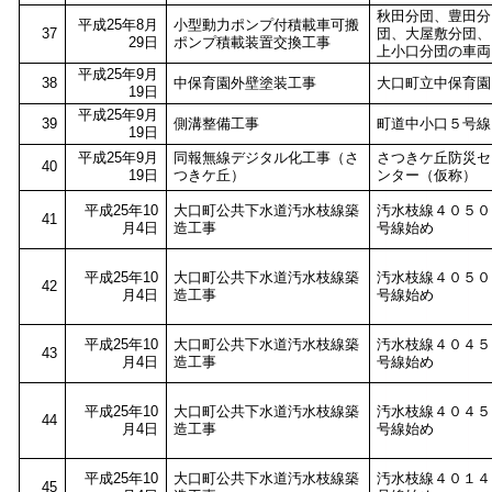
秋田分団、豊田分
平成25年8月
小型動力ポンプ付積載車可搬
37
団、大屋敷分団、
29日
ポンプ積載装置交換工事
上小口分団の車両
平成25年9月
38
中保育園外壁塗装工事
大口町立中保育園
19日
平成25年9月
39
側溝整備工事
町道中小口５号線
19日
平成25年9月
同報無線デジタル化工事（さ
さつきケ丘防災セ
40
19日
つきケ丘）
ンター（仮称）
平成25年10
大口町公共下水道汚水枝線築
汚水枝線４０５０
41
月4日
造工事
号線始め
平成25年10
大口町公共下水道汚水枝線築
汚水枝線４０５０
42
月4日
造工事
号線始め
平成25年10
大口町公共下水道汚水枝線築
汚水枝線４０４５
43
月4日
造工事
号線始め
平成25年10
大口町公共下水道汚水枝線築
汚水枝線４０４５
44
月4日
造工事
号線始め
平成25年10
大口町公共下水道汚水枝線築
汚水枝線４０１４
45