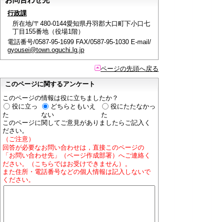
行政課
所在地/〒480-0144愛知県丹羽郡大口町下小口七
丁目155番地（役場1階）
電話番号/0587-95-1699 FAX/0587-95-1030 E-mail/
gyousei@town.oguchi.lg.jp
ページの先頭へ戻る
このページに関するアンケート
このページの情報は役に立ちましたか？
役に立っ
どちらともいえ
役にたたなかっ
た
ない
た
このページに関してご意見がありましたらご記入く
ださい。
（ご注意）
回答が必要なお問い合わせは，直接このページの
「お問い合わせ先」（ページ作成部署）へご連絡く
ださい。（こちらではお受けできません）。
また住所・電話番号などの個人情報は記入しないで
ください。