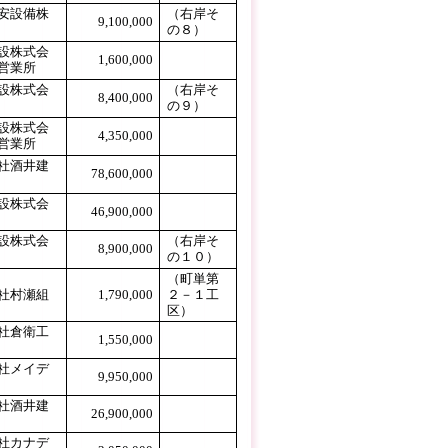
安設備株
（右岸そ
9,100,000
の８）
設株式会
1,600,000
営業所
設株式会
（右岸そ
8,400,000
の９）
設株式会
4,350,000
営業所
社酒井建
78,600,000
設株式会
46,900,000
設株式会
（右岸そ
8,900,000
の１０）
（町単第
社村瀬組
1,790,000
２－１工
区）
社倉衛工
1,550,000
社メイデ
9,950,000
社酒井建
26,900,000
社カナデ