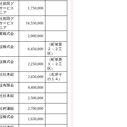
社前田グ
サービス
1,750,000
ニア
社前田グ
サービス
16,550,000
ニア
業株式会
2,900,000
（町単第
設株式会
6,450,000
２－２工
区）
（町単第
設株式会
2,250,000
１－２工
区）
社社本綜
（右岸そ
2,450,000
の１４）
設有限会
9,400,000
社社本綜
2,500,000
社村瀬組
2,700,000
設株式会
1,630,000