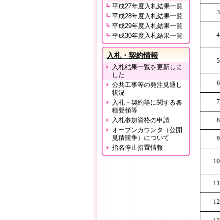
平成27年度入札結果一覧
3
平成28年度入札結果一覧
平成29年度入札結果一覧
4
平成30年度入札結果一覧
入札・契約情報
5
入札結果一覧を更新しま
した
6
公共工事等の発注見通し
状況
7
入札・契約等に関する各
種要領等
入札参加資格の申請
8
オープンカウンタ（公開
見積競争）について
9
指名停止措置情報
10
11
12