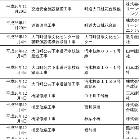
株式会
平成26年11
交通安全施設整備工事
町道大口桃花台線他
リーン
月20日
エンジ
株式会
平成26年11
道路改良工事
町道大口桃花台線
リーン
月20日
エンジ
平成26年12
大口町健康文化センター音
大口町健康文化セン
教育産
月4日
響映像設備機器取替工事
ター
社
平成26年12
大口町公共下水道汚水枝線
汚水枝線８３－１号
山幸建
月4日
築造工事
線
社
平成26年12
大口町公共下水道汚水枝線
汚水枝線１０－１号
山幸建
月4日
築造工事
線
社
平成26年12
汚水枝線１１３９号
株式会
大口町公共下水道舗装工事
月4日
線始め
合建設
平成26年12
三恵建
橋梁修繕工事
巾下川７号橋
月4日
社
平成26年12
株式会
橋梁修繕工事
西川原橋
月4日
合建設
平成26年12
橋梁修繕工事
秋葉小橋
株式会
月4日
平成26年12
熊沢建
橋梁修繕工事
郷前橋
月4日
社