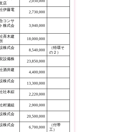
2,050,000
支店
社伊藤電
2,730,000
合コンサ
ト株式会
3,940,000
社斉木建
18,000,000
所
設株式会
（特環そ
8,540,000
の２）
安設備株
23,850,000
社酒井建
4,400,000
設株式会
13,300,000
社社本綜
2,220,000
社村瀬組
2,900,000
設株式会
20,500,000
設株式会
（付帯
6,700,000
工）