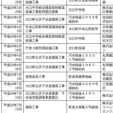
大口町文化財収蔵庫
29日
改修工事
築
平成26年5月
大口中学校非構造部材耐震
株式会
大口中学校
29日
改修工事監理委託業務
計事務
平成26年6月
汚水枝線３０５４号
佐伯綜
大口町公共下水道舗装工事
5日
線始め
式会社
平成26年6月
中央公民館等耐震補強改修
日本建
大口町中央公民館等
5日
工事
社名古
平成26年6月
大口中学校非構造部材耐震
松岡建
大口中学校
12日
改修工事
社大口
平成26年6月
株式会
庁舎３階空調設備工事
大口町役場
19日
ン
平成26年6月
汚水枝線１０３２-
丸周建
大口町公共下水道舗装工事
26日
１号線始め
社
平成26年6月
汚水枝線１０６７-
丸周建
大口町公共下水道舗装工事
26日
２号線始め
社
平成26年7月
株式会
道路改良工事
町道高橋替地線
3日
合建設
平成26年7月
汚水枝線３０８５号
三恵建
大口町公共下水道舗装工事
10日
線始め
社
平成26年7月
大口町公共下水道事業 下
汚水枝線４１９７-
株式会
10日
水道管路調査業務委託
３号線始め
株式会
平成26年7月
舗装工事
町道大屋敷４号線他
リーン
25日
エンジ