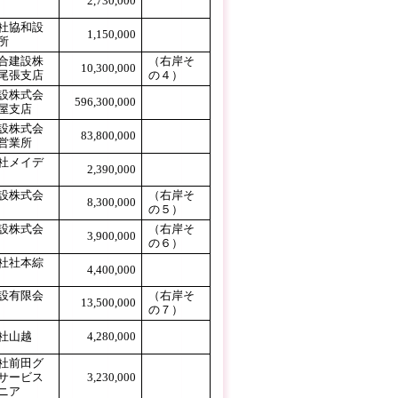
2,730,000
0
社協和設
1,150,000
#REF!
所
合建設株
（右岸そ
10,300,000
尾張支店
の４）
設株式会
596,300,000
屋支店
設株式会
83,800,000
営業所
社メイデ
2,390,000
0
設株式会
（右岸そ
8,300,000
の５）
設株式会
（右岸そ
3,900,000
の６）
社社本綜
4,400,000
0
設有限会
（右岸そ
13,500,000
の７）
（右岸そ
社山越
4,280,000
の４）
社前田グ
サービス
3,230,000
ニア