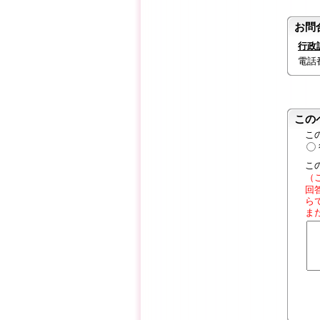
お問
行政
電話番号
この
こ
こ
（
回
ら
ま