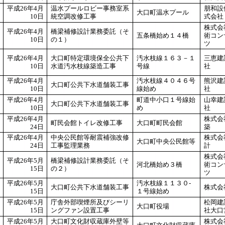
平成26年4月
温水プールロビー事務室系
朋和設
大口町温水プール
10日
統空調改修工事
式会社
株式会
平成26年4月
橋梁補修設計業務委託（そ
五条橋始め１４橋
術コン
10日
の１）
ツ
平成26年4月
大口町特定環境保全公共下
汚水枝線１６３－１
三恵建
10日
水道汚水枝線築造工事
号線
社
平成26年4月
汚水枝線４０４６号
熊沢建
大口町公共下水道舗装工事
10日
線始め
社
平成26年4月
町道中小口１号線始
山幸建
大口町公共下水道舗装工事
10日
め
社
平成26年4月
株式会
町民会館トイレ改修工事
大口町町民会館
24日
築
平成26年4月
中央公民館等耐震補強改修
株式会
大口町中央公民館等
24日
工事監理業務
計
株式会
平成26年5月
橋梁補修設計業務委託（そ
河北橋始め３橋
術コン
15日
の２）
ツ
平成26年5月
汚水枝線１１３０-
大口町公共下水道舗装工事
株式会
15日
１号線始め
平成26年5月
庁舎外部喫煙所及びシーリ
松岡建
大口町役場
15日
ングファン設置工事
社大口
平成26年5月
大口町文化財収蔵庫外壁等
株式会