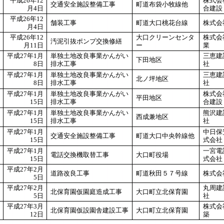
平成26年12
株式会
交通安全施設整備工事
町道布袋小牧線他
月4日
合建設
平成26年12
舗装工事
町道大口桃花台線
株式会
月4日
平成26年12
大口クリーンセンタ
株式会
汚泥引抜ポンプ交換修繕
月11日
ー
業
平成27年1月
単独土地改良事業かんがい
三恵建
下田地区
8日
排水工事
社
平成27年1月
単独土地改良事業かんがい
三恵建
北ノ坪地区
8日
排水工事
社
平成27年1月
単独土地改良事業かんがい
株式会
平田地区
15日
排水工事
合建設
平成27年1月
単独土地改良事業かんがい
熊沢建
西成兼地区
15日
排水工事
社
平成27年1月
中日保
交通安全施設整備工事
町道大口中央幹線他
15日
式会社
平成27年1月
一宮電
電話交換機取替工事
大口町役場
15日
式会社
平成27年2月
道路改良工事
町道秋田５７号線
株式会
5日
平成27年2月
丸周建
北保育園仮園庭造成工事
大口町立北保育園
5日
社
平成27年3月
株式会
北保育園仮設園舎建設工事
大口町立北保育園
12日
築