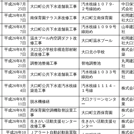
平成26年7月
汚水枝線１０７９-
中日保
大口町公共下水道舗装工事
25日
２号線始め
式会社
平成26年8月
松岡建
南保育園テラス床改修工事
大口町立南保育園
7日
社大口
平成26年8月
汚水枝線１０９９号
山幸建
大口町公共下水道舗装工事
7日
線始め
社
平成26年8月
温水プール内空調ダクト改
松岡建
大口町温水プール
7日
修工事
社大口
平成26年8月
大口北小学校非構造部材耐
株式会
大口北小学校
7日
震改修工事
築
平成26年8月
丸周建
調整池整備工事
替地調整池
21日
社
平成26年8月
汚水枝線１０３３号
熊沢建
大口町公共下水道舗装工事
21日
線始め
社
平成26年9月
大口町公共下水道汚水枝線
汚水枝線１１１４－
株式会
4日
築造工事
１号線
平成26年9月
大口クリーンセンタ
株式会
脱水機修繕
11日
ー
業
平成26年9月
西保育園空調機取替設置工
株式会
大口町立西保育園
18日
事
ン
平成26年9月
生きがい活動支援センター
生きがい活動支援セ
株式会
18日
改修工事
ンター
築
平成26年10
Ｊアラート自動起動装置取
株式会