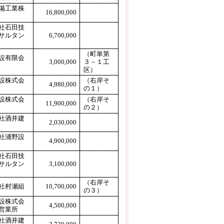
備工業株
16,800,000
0
社石田技
サルタン
6,700,000
0
（町単第
設有限会
3,000,000
３－１工
区）
設株式会
（右岸そ
4,980,000
の１）
設株式会
（右岸そ
11,900,000
の２）
社酒井建
2,030,000
0
社浦野設
4,900,000
0
社石田技
サルタン
3,100,000
0
（右岸そ
社村瀬組
10,700,000
の３）
設株式会
（右岸そ
4,500,000
営業所
の３）
社酒井建