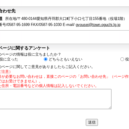
合わせ先
課
所在地/〒480-0144愛知県丹羽郡大口町下小口七丁目155番地（役場1階）
/0587-95-1699 FAX/0587-95-1030 E-mail/
gyousei@town.oguchi.lg.jp
ページに関するアンケート
のページの情報は役に立ちましたか？
役に立った
どちらともいえない
役
のページに関してご意見がありましたらご記入ください。
ご注意）
答が必要なお問い合わせは，直接このページの「お問い合わせ先」（ページ作
ではお受けできません）。
た住所・電話番号などの個人情報は記入しないでください。