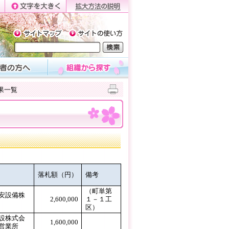
果一覧
落札額（円）
備考
（町単第
安設備株
2,600,000
１－１工
区）
設株式会
1,600,000
0
営業所