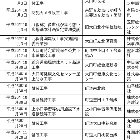
大口町役場
月3日
替工事
ン中部
平成26年10
余野交差点ほか町内
有限会
防犯カメラ設置工事
月3日
主要道交差点７箇所
気
玉野総
平成26年10
（仮称）多世代が集う憩い
旧大口北小学校跡地
ルタン
月3日
広場基本計画策定業務委託
社
平成26年10
北保育園建設工事実施設計
株式会
大口町立北保育園
月3日
委託業務
築事務
平成26年10
大口町特定環境保全公共下
町道中小口４７号線
熊沢建
月17日
水道舗装工事
始め
社
平成26年10
総合運動場防球ネット新設
中日保
大口町総合運動場
月30日
工事
式会社
平成26年10
大口町健康文化センター屋
大口町健康文化セン
株式会
月30日
上防水工事
ター
築
平成26年10
山幸建
舗装工事
町道南北線
月30日
社
平成26年10
株式会
道路維持工事
町道豊田１７号線
月30日
合建設
平成26年10
上小口学習等供用施設下水
上小口学習等供用施
株式会
月30日
道接続等工事
設
平成26年11
丸周建
舗装工事
町道大口桃花台線
月20日
社
平成26年11
丸周建
舗装工事
町道大口桃花台線
月20日
社