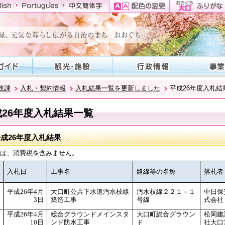
政課
入札・契約情報
入札結果一覧を更新しました
平成26年度入札結
成26年度入札結果一覧
成26年度入札結果
は、消費税を含みません。
入札日
工事名
路線等の名称
落札者
平成26年4月
大口町公共下水道汚水枝線
汚水枝線２２１－１
中日保
3日
築造工事
号線
式会社
平成26年4月
総合グラウンドメインスタ
大口町総合グラウン
松岡建
10日
ンド防水工事
ド
社大口