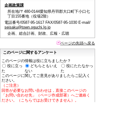
企画政策課
所在地/〒480-0144愛知県丹羽郡大口町下小口七
丁目155番地（役場2階）
電話番号/0587-95-1617 FAX/0587-95-1030 E-mail/
seisaku@town.oguchi.lg.jp
企画、総合計画、財政、広報・広聴
ページの先頭へ戻る
このページに関するアンケート
このページの情報は役に立ちましたか？
役に立っ
どちらともいえ
役にたたなかっ
た
ない
た
このページに関してご意見がありましたらご記入く
ださい。
（ご注意）
回答が必要なお問い合わせは，直接このページの
「お問い合わせ先」（ページ作成部署）へご連絡く
ださい。（こちらではお受けできません）。
また住所・電話番号などの個人情報は記入しないで
ください。