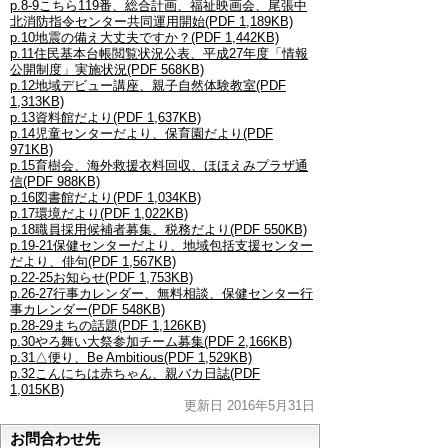
p.8-9こちら119番、総合計画、福祉映画会、尾張中
北消防指令センター共同運用開始(PDF 1,189KB)
p.10地震の備え大丈夫ですか？(PDF 1,442KB)
p.11住民基本台帳閲覧状況公表、平成27年度「情報
公開制度」実施状況(PDF 568KB)
p.12地域デビュー講座、親子自然体験教室(PDF
1,313KB)
p.13資料館だより(PDF 1,637KB)
p.14児童センターだより、保育園だより(PDF
971KB)
p.15育樹会、海外救援衣料回収、ほほえみプラザ通
信(PDF 988KB)
p.16図書館だより(PDF 1,034KB)
p.17環境だより(PDF 1,022KB)
p.18職員採用候補者募集、税務だより(PDF 550KB)
p.19-21保健センターだより、地域包括支援センター
だより、俳句(PDF 1,567KB)
p.22-25お知らせ(PDF 1,753KB)
p.26-27行事カレンダー、無料相談、保健センター行
事カレンダー(PDF 548KB)
p.28-29まちの話題(PDF 1,126KB)
p.30やろ舞い大祭参加チーム募集(PDF 2,166KB)
p.31△便り、Be Ambitious(PDF 1,529KB)
p.32こんにちは赤ちゃん、親バカ日誌(PDF
1,015KB)
更新日 2016年5月31日
お問合わせ先