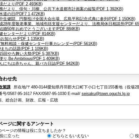
境だより(PDF 2,493KB)
7税務だより、俳句・川柳、公共下水道都市計画案の縦覧(PDF 1,392KB)
水道の日(PDF7 1,472KB)
9大中生健闘、円盤投げ全国大会出場、広島平和記念式典に参列(PDF 1,150KB)
0平成28年度敬老事業、地域包括支援センターだより、法務局休日相談所(PDF 658
ご結婚50年おめでとうございます(PDF 884KB)
保健センターだより(PDF 814KB)
25お知らせ(PDF 1,135KB)
-27無料相談・保健センター行事カレンダー(PDF 561KB)
29まちの話題(PDF 1,109KB)
第15回やろ舞い大祭(PDF 5,387KB)
便り,Be Ambitious(PDF 1,409KB)
こんにちは赤ちゃん、親バカ日誌(PDF 942KB)
合わせ先
政策課
所在地/〒480-0144愛知県丹羽郡大口町下小口七丁目155番地（役場2
/0587-95-1617 FAX/0587-95-1030 E-mail/
seisaku@town.oguchi.lg.jp
画、総合計画、財政、広報・広聴
ページに関するアンケート
のページの情報は役に立ちましたか？
役に立った
どちらともいえない
役