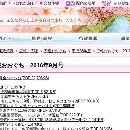
画政策課
広報・広聴
広報おおぐち
平成28年度
広報おおぐち 201
おおぐち 2016年9月号
号全ページ分(PDF 22,703KB)
(PDF 1,357KB)
5平成28年度後期講座(PDF 3,821KB)
8特集減災を考える(PDF796KB)
しもしこちら119番、育樹会、ねこさとまつり2(PDF 831KB)
保育園だより 児童センターだより(PDF 980KB)
通学路こども110番の家へ(PDF 877KB)
幼稚園園児募集、ほほえみプラザ通信(PDF 622KB)
地域デビュー講座2016大口町活動現場見学ツアー(PDF 1,141KB)
図書館だより(PDF 1,470KB)
5資料館だより、各国料理の食べくらべ・味くらべ交流会(PDF 816KB)