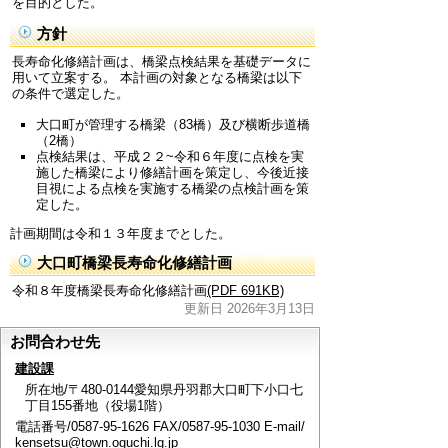
を目的とした。
方針
長寿命化修繕計画は、橋梁点検結果を基礎データに
用いて立案する。 本計画の対象となる橋梁は以下
の条件で選定した。
大口町が管理する橋梁（83橋）及び横断歩道橋
（2橋）
点検結果は、平成２２~令和６年度に点検を実
施した橋梁により修繕計画を策定し、今後近接
目視による点検を実施する橋梁の点検計画を策
定した。
計画期間は令和１３年度までとした。
大口町橋梁長寿命化修繕計画
令和８年度橋梁長寿命化修繕計画
(PDF 691KB)
更新日 2026年3月13日
お問合わせ先
建設課
所在地/〒480-0144愛知県丹羽郡大口町下小口七
丁目155番地（役場1階）
電話番号/0587-95-1626 FAX/0587-95-1030 E-mail/
kensetsu@town.oguchi.lg.jp