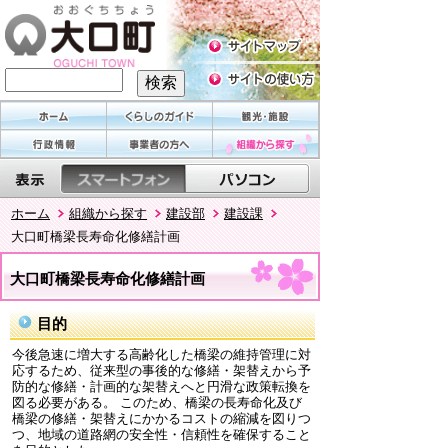
ホーム
組織から探す
建設部
建設課
大口町橋梁長寿命化修繕計画
大口町橋梁長寿命化修繕計画
目的
今後急速に増大する高齢化した橋梁の維持管理に対
応するため、従来型の事後的な修繕・架替えから予
防的な修繕・計画的な架替えへと円滑な政策転換を
図る必要がある。 このため、橋梁の長寿命化及び
橋梁の修繕・架替えにかかるコストの縮減を図りつ
つ、地域の道路網の安全性・信頼性を確保すること