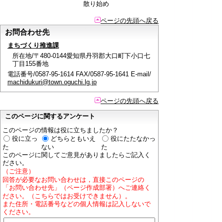
散り始め
ページの先頭へ戻る
お問合わせ先
まちづくり推進課
所在地/〒480-0144愛知県丹羽郡大口町下小口七
丁目155番地
電話番号/0587-95-1614 FAX/0587-95-1641 E-mail/
machidukuri@town.oguchi.lg.jp
ページの先頭へ戻る
このページに関するアンケート
このページの情報は役に立ちましたか？
役に立っ
どちらともいえ
役にたたなかっ
た
ない
た
このページに関してご意見がありましたらご記入く
ださい。
（ご注意）
回答が必要なお問い合わせは，直接このページの
「お問い合わせ先」（ページ作成部署）へご連絡く
ださい。（こちらではお受けできません）。
また住所・電話番号などの個人情報は記入しないで
ください。