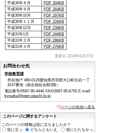
平成30年８月
PDF 304KB
平成30年９月
PDF 264KB
平成30年10月
PDF 297KB
平成30年１１月
PDF 226KB
平成30年12月
PDF 239KB
平成31年1月
PDF 244KB
平成31年２月
PDF
286KB
平成31年３月
PDF 276KB
更新日 2019年6月27日
お問合わせ先
学校教育課
所在地/〒480-0126愛知県丹羽郡大口町伝右一丁
目47番地（総合福祉会館2階）
電話番号/0587-95-4446 FAX/0587-95-6755 E-mail/
kyouiku@town.oguchi.lg.jp
ページの先頭へ戻る
このページに関するアンケート
このページの情報は役に立ちましたか？
役に立っ
どちらともいえ
役にたたなかっ