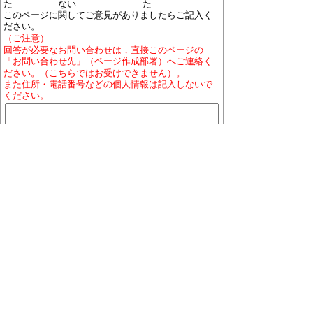
た
ない
た
このページに関してご意見がありましたらご記入く
ださい。
（ご注意）
回答が必要なお問い合わせは，直接このページの
「お問い合わせ先」（ページ作成部署）へご連絡く
ださい。（こちらではお受けできません）。
また住所・電話番号などの個人情報は記入しないで
ください。
ホームページについて
プライバシーポリシー
免責
事項
著作権について
RSSの配信説明
大口町役場 〒480-0144 愛知県丹羽郡大口町下小口
七丁目155番地
役場地図
電話番号:0587-95-1111(代表)／ファックス:0587-95-