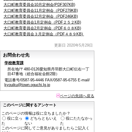
大口町教育委員会10月定例会(PDF307KB)
大口町教育委員会11月定例会（PDF279KB)
大口町教育委員会12月定例会（PDF246KB)
大口町教育委員会1月定例会（PDF２５２KB)
大口町教育委員会2月定例会（PDF６０８KB)
大口町教育委員会３月定例会（PDF４８９KB)
更新日 2020年5月29日
お問合わせ先
学校教育課
所在地/〒480-0126愛知県丹羽郡大口町伝右一丁
目47番地（総合福祉会館2階）
電話番号/0587-95-4446 FAX/0587-95-6755 E-mail/
kyouiku@town.oguchi.lg.jp
ページの先頭へ戻る
このページに関するアンケート
このページの情報は役に立ちましたか？
役に立っ
どちらともいえ
役にたたなかっ
た
ない
た
このページに関してご意見がありましたらご記入く