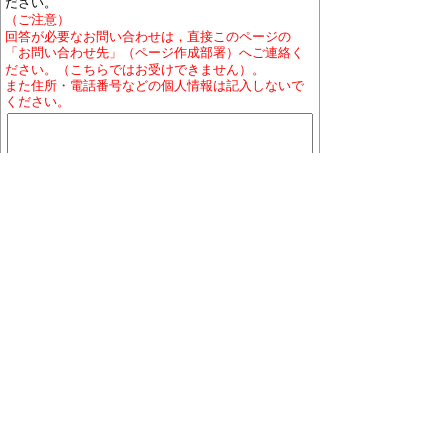
ださい。
（ご注意）
回答が必要なお問い合わせは，直接このページの
「お問い合わせ先」（ページ作成部署）へご連絡く
ださい。（こちらではお受けできません）。
また住所・電話番号などの個人情報は記入しないで
ください。
ホームページについて
プライバシーポリシー
免責
事項
著作権について
RSSの配信説明
大口町役場 〒480-0144 愛知県丹羽郡大口町下小口
七丁目155番地
役場地図
電話番号:0587-95-1111(代表)／ファックス:0587-95-
1030
お問い合わせ
業務時間:午前9時から午後4時まで（土曜・日曜日、祝