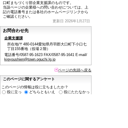
口町まちづくり部企業支援課のものです。
当該ページの企業様への問い合わせについては、上
記の電話番号または各社のホームページリンクから
ご確認ください。
更新日 2026年1月27日
お問合わせ先
企業支援課
所在地/〒480-0144愛知県丹羽郡大口町下小口七
丁目155番地（役場２階）
電話番号/0587-95-1623 FAX/0587-95-1641 E-mail/
kigyoushien@town.oguchi.lg.jp
ページの先頭へ戻る
このページに関するアンケート
このページの情報は役に立ちましたか？
役に立っ
どちらともいえ
役にたたなかっ
た
ない
た
このページに関してご意見がありましたらご記入く
ださい。
（ご注意）
回答が必要なお問い合わせは，直接このページの
「お問い合わせ先」（ページ作成部署）へご連絡く
ださい。（こちらではお受けできません）。