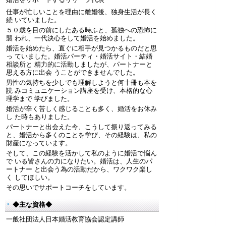
仕事が忙しいことを理由に離婚後、独身生活が長く
続 いていました。
５０歳を目の前にしたある時ふと、孤独への恐怖に
襲 われ、一代決心をして婚活を始めました。
婚活を始めたら、直ぐに相手が見つかるものだと思
っ ていました。婚活パーティ・婚活サイト・結婚
相談所と 精力的に活動しましたが、パートナーと
思える方に出会 うことができませんでした。
男性の気持ちを少しでも理解しようと何十冊も本を
読 みコミュニケーション講座を受け、本格的な心
理学まで 学びました。
婚活が辛く苦しく感じることも多く、婚活をお休み
し た時もありました。
パートナーと出会えた今、こうして振り返ってみる
と、婚活から多くのことを学び、その経験は、私の
財産になっています。
そして、この経験を活かして私のように婚活で悩ん
で いる皆さんの力になりたい。婚活は、人生のパ
ートナー と出会う為の活動だから、ワクワク楽し
く してほしい。
その思いでサポートコーチをしています。
◆主な資格◆
一般社団法人日本婚活教育協会認定講師