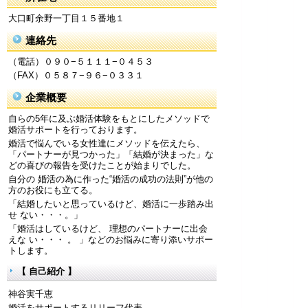
大口町余野一丁目１５番地１
連絡先
（電話）０９０−５１１１−０４５３
（FAX）０５８７−９６−０３３１
企業概要
自らの5年に及ぶ婚活体験をもとにしたメソッドで
婚活サポートを行っております。
婚活で悩んでいる女性達にメソッドを伝えたら、
「パートナーが見つかった」「結婚が決まった」な
どの喜びの報告を受けたことが始まりでした。
自分の 婚活の為に作った“婚活の成功の法則”が他の
方のお役にも立てる。
「結婚したいと思っているけど、婚活に一歩踏み出
せ ない・・・。」
「婚活はしているけど、 理想のパートナーに出会
えな い・・・ 。 」などのお悩みに寄り添いサポー
トします。
【 自己紹介 】
神谷実千恵
婚活をサポートするリリーフ代表