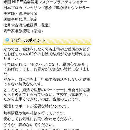
米国 NLP™協会認定マスタープラクティショナー
日本プロカウンセリング協会 2級心理カウンセラー
美容師・管理美容師
医療事務代理士認定
松月堂古流准教授職（花道）
表千家准教授職（茶道）
アピールポイント
かつては、婚活をしなくても上司やご近所のお節介
なおばちゃんの紹介のお陰で結婚ができた時代もあ
りました。
今ではそれは、“セクハラ”になり、親切心で紹介し
てあげたくても、お節介ができない時代になりまし
た。
だから、自ら声を上げ行動する婚活をしないと結婚
できない時代なのです。
ところが、婚活で理想のパートナーに出会う術を誰
からも教えてもらっていない。学校でも家庭でも。
だから上手くできないのは、当然のことです。
婚活もサポートが必要な時代なのです。
無料講座や無料相談を行っています。
安心してお気軽にお問い合わせください。
どうか、諦めないでください。