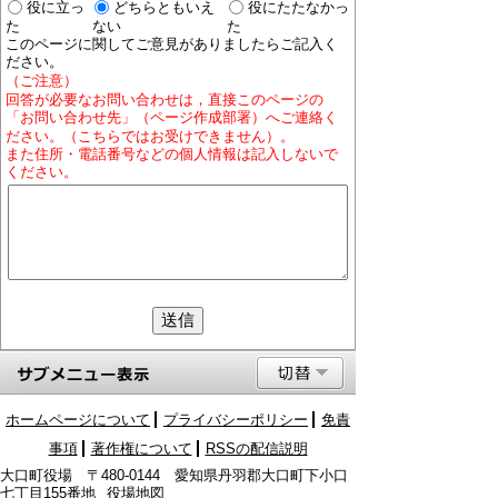
役に立っ
どちらともいえ
役にたたなかっ
た
ない
た
このページに関してご意見がありましたらご記入く
ださい。
（ご注意）
回答が必要なお問い合わせは，直接このページの
「お問い合わせ先」（ページ作成部署）へご連絡く
ださい。（こちらではお受けできません）。
また住所・電話番号などの個人情報は記入しないで
ください。
ホームページについて
プライバシーポリシー
免責
事項
著作権について
RSSの配信説明
大口町役場 〒480-0144 愛知県丹羽郡大口町下小口
七丁目155番地
役場地図