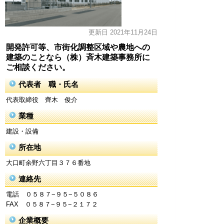
更新日 2021年11月24日
開発許可等、市街化調整区域や農地への
建築のことなら（株）斉木建築事務所に
ご相談ください。
代表者 職・氏名
代表取締役 齊木 俊介
業種
建設・設備
所在地
大口町余野六丁目３７６番地
連絡先
電話 ０５８７−９５−５０８６
FAX ０５８７−９５−２１７２
企業概要