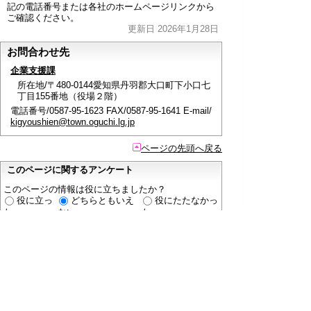
記の電話番号または各社のホームページリンクから
ご確認ください。
更新日 2026年1月28日
お問合わせ先
企業支援課
所在地/〒480-0144愛知県丹羽郡大口町下小口七
丁目155番地（役場２階）
電話番号/0587-95-1623 FAX/0587-95-1641 E-mail/
kigyoushien@town.oguchi.lg.jp
ページの先頭へ戻る
このページに関するアンケート
このページの情報は役に立ちましたか？
役に立っ
どちらともいえ
役にたたなかっ
た
ない
た
このページに関してご意見がありましたらご記入く
ださい。
（ご注意）
回答が必要なお問い合わせは，直接このページの
「お問い合わせ先」（ページ作成部署）へご連絡く
ださい。（こちらではお受けできません）。
また住所・電話番号などの個人情報は記入しないで
ください。