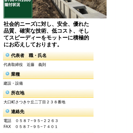
社会的ニーズに対し、安全、優れた
品質、確実な技術、低コスト、そし
てスピーディーをモットーに積極的
にお応えしております。
代表者 職・氏名
代表取締役 近藤 義則
業種
建設・設備
所在地
大口町さつきケ丘二丁目２３８番地
連絡先
電話 ０５８７−９５−２２６３
FAX ０５８７−９５−７４０１