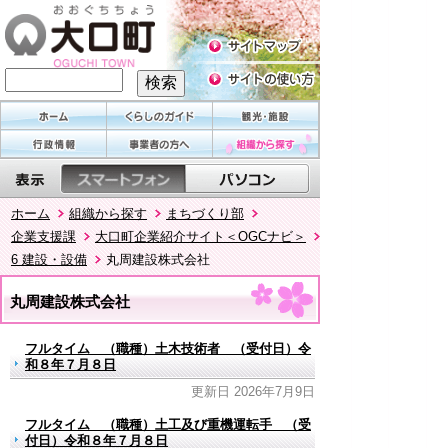
ホーム
組織から探す
まちづくり部
企業支援課
大口町企業紹介サイト＜OGCナビ＞
6 建設・設備
丸周建設株式会社
丸周建設株式会社
フルタイム （職種）土木技術者 （受付日）令
和８年７月８日
更新日 2026年7月9日
フルタイム （職種）土工及び重機運転手 （受
付日）令和８年７月８日