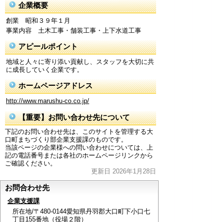
企業概要
創業 昭和３９年１月
事業内容 土木工事・舗装工事・上下水道工事
アピールポイント
地域と人々に寄り添い貢献し、スタッフを大切に共
に成長していく企業です。
ホームページアドレス
http://www.marushu-co.co.jp/
【重要】お問い合わせ先について
下記のお問い合わせ先は、このサイトを管理する大
口町まちづくり部企業支援課のものです。
当該ページの企業様への問い合わせについては、上
記の電話番号または各社のホームページリンクから
ご確認ください。
更新日 2026年1月28日
お問合わせ先
企業支援課
所在地/〒480-0144愛知県丹羽郡大口町下小口七
丁目155番地（役場２階）