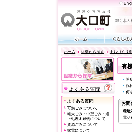
ホーム
組織から探す
まちづくり
有
開
祝
よくある質問
何
よくある質問
お問
可燃ごみについて
環境
粗大ごみ・中型ごみ・適
電話番号
正処理困難物について
資源ごみについて
家電について