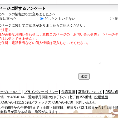
ページに関するアンケート
のページの情報は役に立ちましたか？
役に立った
どちらともいえない
役
のページに関してご意見がありましたらご記入ください。
ご注意）
答が必要なお問い合わせは，直接このページの「お問い合わせ先」（ページ作
ではお受けできません）。
た住所・電話番号などの個人情報は記入しないでください。
ページについて
プライバシーポリシー
免責事項
著作権について
RSSの
場 〒480-0144 愛知県丹羽郡大口町下小口七丁目155番地
役場地図
587-95-1111(代表)／ファックス:0587-95-1030
お問い合わせ
:午前9時から午後4時まで（土曜・日曜日、祝日及び12月29日から1月3日を
、業務日が異なる組織、施設があります。