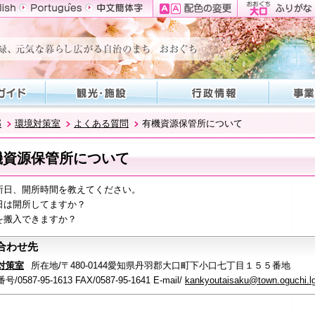
部
環境対策室
よくある質問
有機資源保管所について
機資源保管所について
所日、開所時間を教えてください。
日は開所してますか？
を搬入できますか？
合わせ先
対策室
所在地/〒480-0144愛知県丹羽郡大口町下小口七丁目１５５番地
/0587-95-1613 FAX/0587-95-1641 E-mail/
kankyoutaisaku@town.oguchi.lg