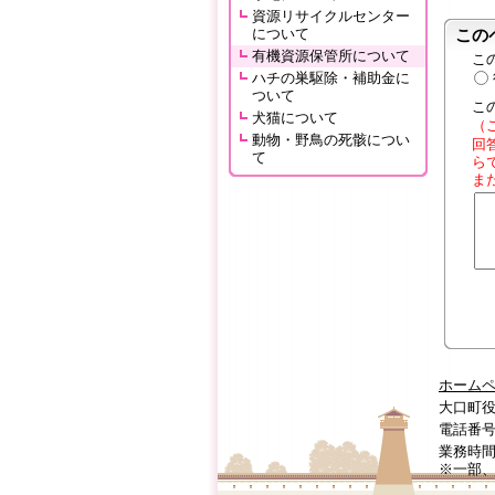
資源リサイクルセンター
について
この
有機資源保管所について
こ
ハチの巣駆除・補助金に
ついて
こ
犬猫について
（
動物・野鳥の死骸につい
回
て
ら
ま
ホーム
大口町役
電話番号:0
業務時間
※一部