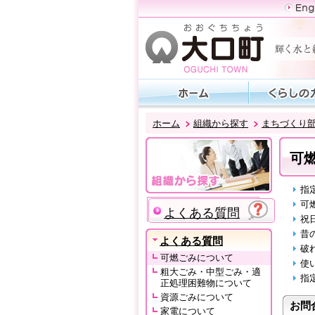
ホーム
組織から探す
まちづくり
可
指
可
よくある質問
祝
昔
よくある質問
破
可燃ごみについて
使
粗大ごみ・中型ごみ・適
指
正処理困難物について
資源ごみについて
お問
家電について