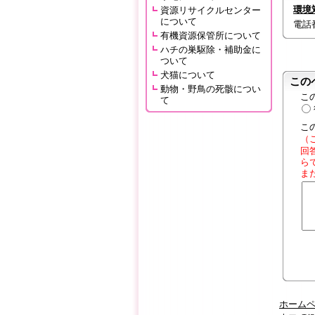
環境
資源リサイクルセンター
について
電話番号
有機資源保管所について
ハチの巣駆除・補助金に
ついて
犬猫について
この
動物・野鳥の死骸につい
こ
て
こ
（
回
ら
ま
ホーム