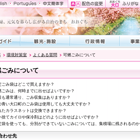
部
環境対策室
よくある質問
可燃ごみについて
燃ごみについて
定ごみ袋はどこで買えますか？
燃ごみは、何時までに出せばよいですか？
日も通常通り、ごみ収集はありますか？
の青い大口町のごみ袋は使用しても大丈夫ですか？
れたカラスネットは交換できますか？
い捨てカイロや保冷剤はどのように出せばよいですか？
定袋を使っても、分別ができていないごみについては、集積場に残されるのか
合わせ先