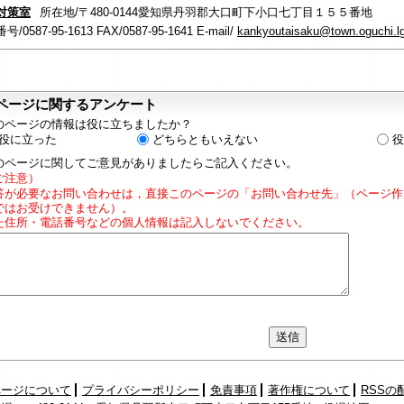
対策室
所在地/〒480-0144愛知県丹羽郡大口町下小口七丁目１５５番地
/0587-95-1613 FAX/0587-95-1641 E-mail/
kankyoutaisaku@town.oguchi.lg
ページに関するアンケート
のページの情報は役に立ちましたか？
役に立った
どちらともいえない
役
のページに関してご意見がありましたらご記入ください。
ご注意）
答が必要なお問い合わせは，直接このページの「お問い合わせ先」（ページ作
ではお受けできません）。
た住所・電話番号などの個人情報は記入しないでください。
ページについて
プライバシーポリシー
免責事項
著作権について
RSSの