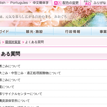
部
環境対策室
よくある質問
くある質問
燃ごみについて
大ごみ・中型ごみ・適正処理困難物について
源ごみについて
電について
源リサイクルセンターについて
機資源保管所について