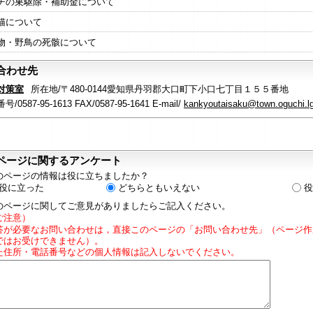
チの巣駆除・補助金について
猫について
物・野鳥の死骸について
合わせ先
対策室
所在地/〒480-0144愛知県丹羽郡大口町下小口七丁目１５５番地
/0587-95-1613 FAX/0587-95-1641 E-mail/
kankyoutaisaku@town.oguchi.lg
ページに関するアンケート
のページの情報は役に立ちましたか？
役に立った
どちらともいえない
役
のページに関してご意見がありましたらご記入ください。
ご注意）
答が必要なお問い合わせは，直接このページの「お問い合わせ先」（ページ作
ではお受けできません）。
た住所・電話番号などの個人情報は記入しないでください。