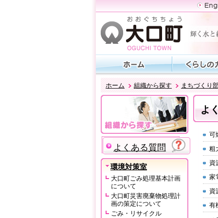
ホーム
組織から探す
まちづくり
よ
可
よくある質問
粗
資
環境対策室
家
大口町ごみ処理基本計画
について
資
大口町災害廃棄物処理計
画の策定について
有
ごみ・リサイクル