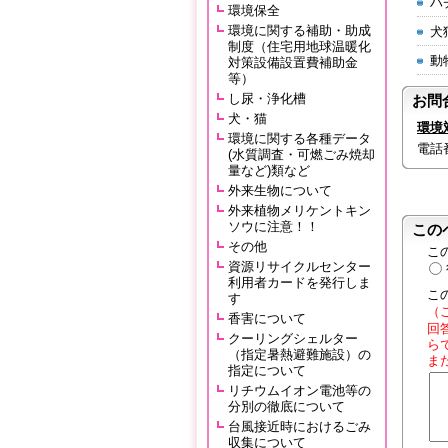
ハ
環境保全
環境に関する補助・助成
犬
制度（住宅用地球温暖化
動
対策設備設置費補助金
等）
し尿・浄化槽
お問
犬・猫
環境
環境に関する各種データ
電話番号
(水質調査・可燃ごみ焼却
量など)類など
外来生物について
外来植物メリケントキン
ソウに注意！！
この
その他
こ
資源リサイクルセンター
利用者カードを発行しま
こ
す
（
香害について
回
クーリングシェルター
ら
（指定暑熱避難施設）の
ま
指定について
リチウムイオン電池等の
分別の徹底について
台風接近時におけるごみ
収集について