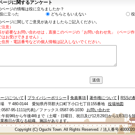
ページに関するアンケート
のページの情報は役に立ちましたか？
役に立った
どちらともいえない
役
のページに関してご意見がありましたらご記入ください。
ご注意）
答が必要なお問い合わせは，直接このページの「お問い合わせ先」（ページ作
ではお受けできません）。
た住所・電話番号などの個人情報は記入しないでください。
ページについて
プライバシーポリシー
免責事項
著作権について
RSSの
場 〒480-0144 愛知県丹羽郡大口町下小口七丁目155番地
役場地図
587-95-1111(代表)／ファックス:0587-95-1030
お問い合わせ
:午前9時から午後4時まで（土曜・日曜日、祝日及び12月29日から1月3日を
、業務日が異なる組織、施設があります。
Copyright (C) Oguchi Town. All Rights Reserved. / 法人番号:400002