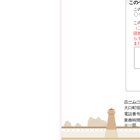
この
こ
こ
（
回
ら
ま
ホーム
大口町役
電話番号:0
業務時間
※一部