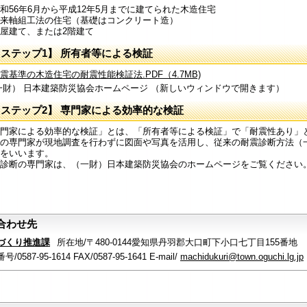
56年6月から平成12年5月までに建てられた木造住宅
来軸組工法の住宅（基礎はコンクリート造）
屋建て、または2階建て
ステップ1】 所有者等による検証
震基準の木造住宅の耐震性能検証法.PDF（4.7MB)
） 日本建築防災協会ホームページ （新しいウィンドウで開きます）
【ステップ2】 専門家による効率的な検証
門家による効率的な検証」とは、「所有者等による検証」で「耐震性あり」
の専門家が現地調査を行わずに図面や写真を活用し、従来の耐震診断方法（
をいいます。
診断の専門家は、（一財）日本建築防災協会のホームページをご覧ください
合わせ先
づくり推進課
所在地/〒480-0144愛知県丹羽郡大口町下小口七丁目155番地
/0587-95-1614 FAX/0587-95-1641 E-mail/
machidukuri@town.oguchi.lg.jp