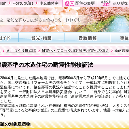
部
まちづくり推進課
耐震化・ブロック塀対策等地震への備え
新耐震
耐震基準の木造住宅の耐震性能検証法
8年4月に発生した熊本地震では、昭和56年6月から平成12年5月までに建
ら、国土交通省はリフォーム等の機会をとらえて、平成12年に明確化した仕様
造住宅についても、接合部等の状況を確認することを推奨することとしまし
を受けて、一般財団法人日本建築防災協会において、ご自身でも効率的に耐
新耐震基準の木造住宅の耐震性能検証法（新耐震木造住宅検証法）」が取り
ました。
震基準導入以降に建築された在来軸組構法の木造住宅の検証法は、大きくステ
「専門家による効率的な検証」の二段階で構成されています。地震への備え
う。
検証の対象建築物