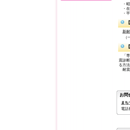
・昭和
・在
・平
【
新耐
（一財
「専
震診断
る方法
耐震
お問
まち
電話番号