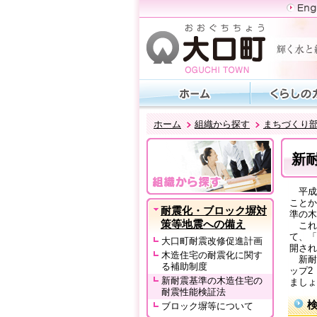
ホーム
組織から探す
まちづくり
新
平成2
ことか
耐震化・ブロック塀対
準の木
策等地震への備え
これ
て、「
大口町耐震改修促進計画
開され
木造住宅の耐震化に関す
新耐
る補助制度
ップ2
新耐震基準の木造住宅の
ましょ
耐震性能検証法
ブロック塀等について