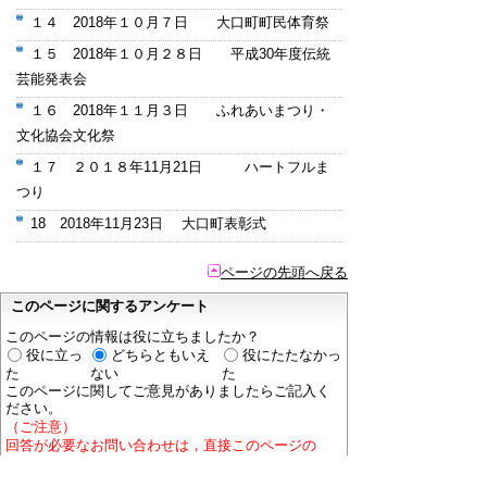
１４ 2018年１０月７日 大口町町民体育祭
１５ 2018年１０月２８日 平成30年度伝統
芸能発表会
１６ 2018年１１月３日 ふれあいまつり・
文化協会文化祭
１７ ２０１８年11月21日 ハートフルま
つり
18 2018年11月23日 大口町表彰式
ページの先頭へ戻る
このページに関するアンケート
このページの情報は役に立ちましたか？
役に立っ
どちらともいえ
役にたたなかっ
た
ない
た
このページに関してご意見がありましたらご記入く
ださい。
（ご注意）
回答が必要なお問い合わせは，直接このページの
「お問い合わせ先」（ページ作成部署）へご連絡く
ださい。（こちらではお受けできません）。