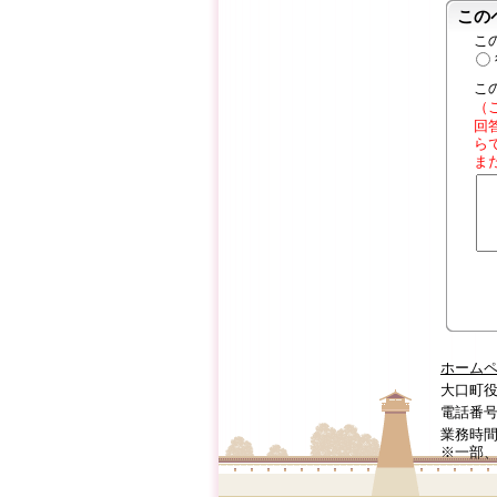
この
こ
こ
（
回
ら
ま
ホーム
大口町役
電話番号:0
業務時間
※一部