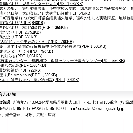
保育園だより、児童センターだより(PDF 1,067KB)
9「成人の集い」実行委員募集、小中学校入学式、堀尾吉晴公共同研究会発足、育樹会(
0田植え水日割、犬の登録と狂犬病予防注射(PDF 545KB)
1大口町長選挙および大口町議会議員補欠選挙、理科おもしろ実験講座、地域包括支援
図書館だより(PDF 6,848KB)
資料館だより、松江物産展(PDF 1,365KB)
境だより(PDF 2,751KB)
税務だより(PDF 631KB)
-27人間ドックの申込みについて(PDF 769KB)
応援します！企業の設備投資中小企業の経営改善(PDF 1,691KB)
保健センターだより(PDF 798KB)
31お知らせ(PDF 1,061KB)
2-33行事カレンダー、無料相談、保健センター行事カレンダー(PDF 550KB)
35まちの話題(PDF 1,654KB)
地震対策補助(PDF 722KB)
便り,Be Ambitious(PDF 1,236KB)
こんにちは赤ちゃん、親バカ日誌(PDF 1,093KB)
合わせ先
政策課
所在地/〒480-0144愛知県丹羽郡大口町下小口七丁目155番地（役場2
/0587-95-1617 FAX/0587-95-1030 E-mail/
seisaku@town.oguchi.lg.jp
画、総合計画、財政、広報・広聴