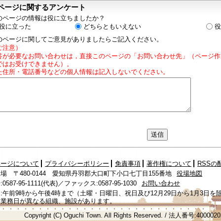
ページに関するアンケート
のページの情報は役に立ちましたか？
役に立った
どちらともいえない
役
のページに関してご意見がありましたらご記入ください。
ご注意）
答が必要なお問い合わせは，直接このページの「お問い合わせ先」（ページ作
ではお受けできません）。
た住所・電話番号などの個人情報は記入しないでください。
ページについて
プライバシーポリシー
免責事項
著作権について
RSSの
場 〒480-0144 愛知県丹羽郡大口町下小口七丁目155番地
役場地図
587-95-1111(代表)／ファックス:0587-95-1030
お問い合わせ
:午前9時から午後4時まで（土曜・日曜日、祝日及び12月29日から1月3日を
、業務日が異なる組織、施設があります。
Copyright (C) Oguchi Town. All Rights Reserved. / 法人番号:400002