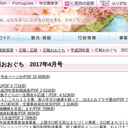
画政策課
広報・広聴
広報おおぐち
平成29年度
広報おおぐち 201
おおぐち 2017年4月号
号全ページ分(PDF 33,500KB)
(PDF 5,771KB)
5平成29年度前期講座(PDF 2,531KB)
8特集子どもの一生懸命を応援！(PDF 4,523KB)
もしもしこちら１１９番、新入学児の健康を願って、ほほえみプラザ通信(PDF 72
-11大口町犯罪・交通事故発生状況(PDF 1,114KB)
組織機構を見直します(PDF 709KB)
金婚表彰募集(PDF 883KB)
15下水道(PDF 2,799KB)
6海外派遣事業参加者募集、上期大口町元気なまちづくり事業・大口町まちづくり道具
7リフレッシュリゾート施設利用助成事業、陸上練習会メンバー募集、れんげまつり、