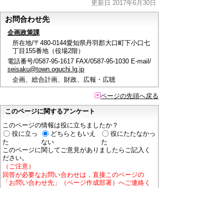
更新日 2017年6月30日
お問合わせ先
企画政策課
所在地/〒480-0144愛知県丹羽郡大口町下小口七
丁目155番地（役場2階）
電話番号/0587-95-1617 FAX/0587-95-1030 E-mail/
seisaku@town.oguchi.lg.jp
企画、総合計画、財政、広報・広聴
ページの先頭へ戻る
このページに関するアンケート
このページの情報は役に立ちましたか？
役に立っ
どちらともいえ
役にたたなかっ
た
ない
た
このページに関してご意見がありましたらご記入く
ださい。
（ご注意）
回答が必要なお問い合わせは，直接このページの
「お問い合わせ先」（ページ作成部署）へご連絡く
ださい。（こちらではお受けできません）。
また住所・電話番号などの個人情報は記入しないで
ください。