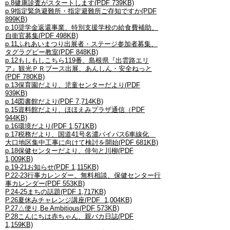
p.8健康診査がスタートします(PDF 739KB)
p.9指定緊急避難所・指定避難所ご存知ですか(PDF
899KB)
p.10奨学金返還事業、特別支援学校の給食費補助、
自衛官募集(PDF 498KB)
p.11ふれあいまつり出展者・ステージ参加者募集、
タグラグビー教室(PDF 848KB)
p.12もしもしこちら119番、島根県『出雲路エリ
ア』観光ＰＲブース出展、あんしん・安全ねっと
(PDF 780KB)
p.13保育園だより、児童センターだより(PDF
939KB)
p.14図書館だより(PDF 7,714KB)
p.15資料館だより、ほほえみプラザ通信（PDF
944KB)
p.16環境だより(PDF 1,571KB)
p.17税務だより、国道41号名濃バイパス6車線化
大口地区集中工事に向けて検討を開始(PDF 681KB)
p.18保健センターだより、俳句と川柳(PDF
1,009KB)
p.19-21お知らせ(PDF 1,115KB)
P.22-23行事カレンダー、無料相談、保健センター行
事カレンダー(PDF 553KB)
P.24-25まちの話題(PDF 1,717KB)
P.26夏休みチャレンジ講座(PDF 1,004KB)
P.27△便り,Be Ambitious(PDF 573KB)
P.28こんにちは赤ちゃん、親バカ日誌(PDF
1,159KB)