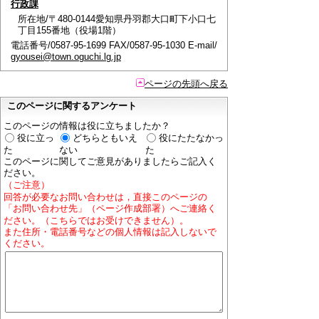
行政課
所在地/〒480-0144愛知県丹羽郡大口町下小口七
丁目155番地（役場1階）
電話番号/0587-95-1699 FAX/0587-95-1030 E-mail/
gyousei@town.oguchi.lg.jp
ページの先頭へ戻る
このページに関するアンケート
このページの情報は役に立ちましたか？
役に立っ
どちらともいえ
役にたたなかっ
た
ない
た
このページに関してご意見がありましたらご記入く
ださい。
（ご注意）
回答が必要なお問い合わせは，直接このページの
「お問い合わせ先」（ページ作成部署）へご連絡く
ださい。（こちらではお受けできません）。
また住所・電話番号などの個人情報は記入しないで
ください。