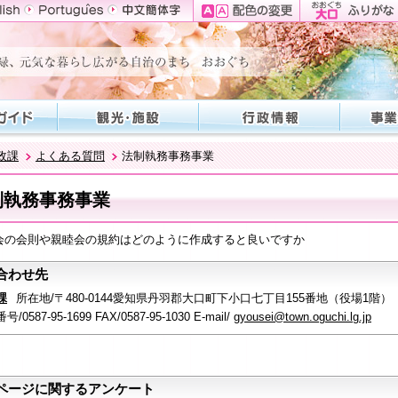
政課
よくある質問
法制執務事務事業
制執務事務事業
会の会則や親睦会の規約はどのように作成すると良いですか
合わせ先
課
所在地/〒480-0144愛知県丹羽郡大口町下小口七丁目155番地（役場1階）
/0587-95-1699 FAX/0587-95-1030 E-mail/
gyousei@town.oguchi.lg.jp
ページに関するアンケート