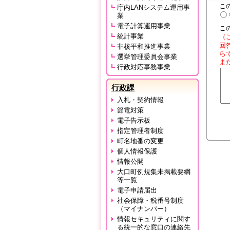
こ
庁内LANシステム運用事
業
電子計算運用事業
こ
統計事業
（
回
非核平和推進事業
ら
選挙管理委員会事業
ま
行政対応事務事業
行政課
入札・契約情報
節電対策
電子告示板
指定管理者制度
町名地番の変更
個人情報保護
情報公開
大口町例規集未掲載要綱
等一覧
電子申請届出
社会保障・税番号制度
（マイナンバー）
情報セキュリティに関す
る統一的な窓口の連絡先