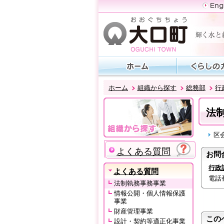
ホーム
組織から探す
総務部
行
法
区
よくある質問
お問
行政
よくある質問
電話番号
法制執務事務事業
情報公開・個人情報保護
事業
財産管理事業
この
設計・契約等適正化事業