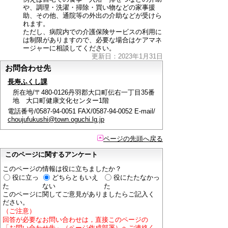
や、調理・洗濯・掃除・買い物などの家事援
助、その他、通院等の外出の介助などが受けら
れます。
ただし、病院内での介護保険サービスの利用に
は制限がありますので、必要な場合はケアマネ
ージャーに相談してください。
更新日：2023年1月31日
お問合わせ先
長寿ふくし課
所在地/〒480-0126丹羽郡大口町伝右一丁目35番
地 大口町健康文化センター1階
電話番号/0587-94-0051 FAX/0587-94-0052 E-mail/
choujufukushi@town.oguchi.lg.jp
ページの先頭へ戻る
このページに関するアンケート
このページの情報は役に立ちましたか？
役に立っ
どちらともいえ
役にたたなかっ
た
ない
た
このページに関してご意見がありましたらご記入く
ださい。
（ご注意）
回答が必要なお問い合わせは，直接このページの
「お問い合わせ先」（ページ作成部署）へご連絡く