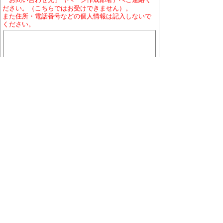
ださい。（こちらではお受けできません）。
また住所・電話番号などの個人情報は記入しないで
ください。
ホームページについて
プライバシーポリシー
免責
事項
著作権について
RSSの配信説明
大口町役場 〒480-0144 愛知県丹羽郡大口町下小口
七丁目155番地
役場地図
電話番号:0587-95-1111(代表)／ファックス:0587-95-
1030
お問い合わせ
業務時間:午前9時から午後4時まで（土曜・日曜日、祝
日及び12月29日から1月3日を除く）
※一部、業務日が異なる組織、施設があります。