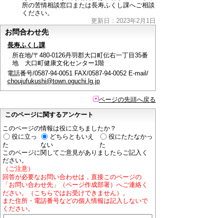
所の苦情相談窓口または長寿ふくし課へご相談
ください。
更新日：2023年2月1日
お問合わせ先
長寿ふくし課
所在地/〒480-0126丹羽郡大口町伝右一丁目35番
地 大口町健康文化センター1階
電話番号/0587-94-0051 FAX/0587-94-0052 E-mail/
choujufukushi@town.oguchi.lg.jp
ページの先頭へ戻る
このページに関するアンケート
このページの情報は役に立ちましたか？
役に立っ
どちらともいえ
役にたたなかっ
た
ない
た
このページに関してご意見がありましたらご記入く
ださい。
（ご注意）
回答が必要なお問い合わせは，直接このページの
「お問い合わせ先」（ページ作成部署）へご連絡く
ださい。（こちらではお受けできません）。
また住所・電話番号などの個人情報は記入しないで
ください。