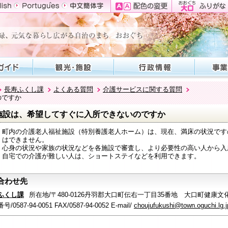
長寿ふくし課
よくある質問
介護サービスに関する質問
のですか
施設は、希望してすぐに入所できないのですか
町内の介護老人福祉施設（特別養護老人ホーム）は、現在、満床の状況です
はできません。
心身の状況や家族の状況などを各施設で審査し、より必要性の高い人から入
自宅での介護が難しい人は、ショートステイなどを利用できます。
合わせ先
ふくし課
所在地/〒480-0126丹羽郡大口町伝右一丁目35番地 大口町健康文
/0587-94-0051 FAX/0587-94-0052 E-mail/
choujufukushi@town.oguchi.lg.j