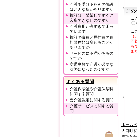
介護を受けるための施設
はどんな所がありますか
この
施設は、希望してすぐに
こ
入所できないのですか
介護費用が高すぎて困っ
こ
ています
（
施設の食費と居住費の負
回
担限度額は変わることが
ら
ありますか
ま
サービスに不満があるの
ですが
交通事故で介護が必要な
状態になったのですが
よくある質問
介護保険証や介護保険料
に関する質問
要介護認定に関する質問
介護サービスに関する質
問
ホーム
大口町役
電話番号:0