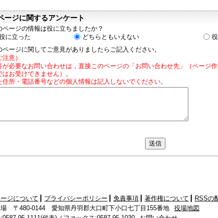
ページに関するアンケート
のページの情報は役に立ちましたか？
役に立った
どちらともいえない
役
のページに関してご意見がありましたらご記入ください。
ご注意）
答が必要なお問い合わせは，直接このページの「お問い合わせ先」（ページ作
ではお受けできません）。
た住所・電話番号などの個人情報は記入しないでください。
ページについて
プライバシーポリシー
免責事項
著作権について
RSSの
場 〒480-0144 愛知県丹羽郡大口町下小口七丁目155番地
役場地図
587-95-1111(代表)／ファックス:0587-95-1030
お問い合わせ