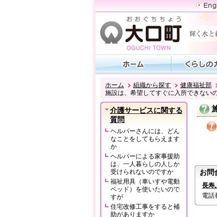
ホーム
組織から探す
健康福祉部
施設は、希望してすぐに入所できない
介護サービスに関する
質問
ヘルパーさんには、どん
なことをしてもらえます
か
ヘルパーによる家事援助
は、一人暮らしの人しか
受けられないのですか
お問
福祉用具（車いすや電動
長寿
ベッド）を使いたいので
電話番号
すが
住宅改修工事をすると補
助がありますか