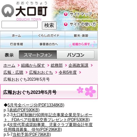
ホーム
組織から探す
総務部
企画政策課
広報・広聴
広報おおぐち
令和5年度
広報おおぐち2023年5月号
広報おおぐち2023年5月号
◆
5月号全ページ分(PDF13348KB)
p.1
表紙(PDF590KB)
p.2-3
大口町制施行60周年記念事業企業見学レポー
ト、FDAペア往復航空券プレゼント(PDF530KB)
p.4
次世代育成奨励事業、児童クラブ夏期会計年度
任用職員募集、俳句(PDF296KB)
p.5-7
当初予算(PDF796KB)