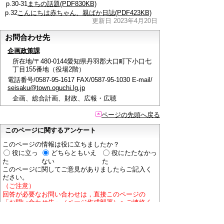
p.30-31
まちの話題(PDF830KB)
p.32
こんにちは赤ちゃん、親ばか日誌(PDF423KB)
更新日 2023年4月20日
お問合わせ先
企画政策課
所在地/〒480-0144愛知県丹羽郡大口町下小口七
丁目155番地（役場2階）
電話番号/0587-95-1617 FAX/0587-95-1030 E-mail/
seisaku@town.oguchi.lg.jp
企画、総合計画、財政、広報・広聴
ページの先頭へ戻る
このページに関するアンケート
このページの情報は役に立ちましたか？
役に立っ
どちらともいえ
役にたたなかっ
た
ない
た
このページに関してご意見がありましたらご記入く
ださい。
（ご注意）
回答が必要なお問い合わせは，直接このページの
「お問い合わせ先」（ページ作成部署）へご連絡く
ださい。（こちらではお受けできません）。
また住所・電話番号などの個人情報は記入しないで