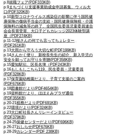
p.8
就職フェア(PDF333KB)
p.9
まちづくり支援事業助成金申請募集、ウィル大
口(PDF320KB)
p.10
新型コロナウイルス感染症の影響に伴う国民健
康保険の傷病手当金の支給・国民健康保険税・介護
保険料の減免等の終了、全国民生委員児童委員連合
会会長賞受賞、大口子どもカレッジ2023体験型講
座（PDF274KB)
p.11-12
桜さんの何でも言ってちょレター
(PDF261KB)
p.13
大雨から守ろう大切な町(PDF199KB)
p.14
さんかく便り、新校長先生の紹介、新入学児の
安全を願ってお守りを寄贈(PDF358KB)
p.15
愛知駅伝、区長名簿（PDF243KB)
p.16
もしもしこちら119、民生委員・児童委員
(PDF328KB)
p.17
保育園幼稚園だより、子育て支援のご案内
(PDF676KB)
p.18
図書館だより(PDF4654KB)
p.19
資料館だより、ほほえみプラザ通信
(PDF355KB)
p.20-21
税務だより(PDF691KB)
p.22
環境だより(PDF324KB)
p.23
大口町社長さんリレーインタビュー
(PDF379KB)
p.24-25
保健センターだより(PDF696KB)
p.26-27
おしらせ(PDF676KB)
p.28-29
カレンダー(PDF 238KB)