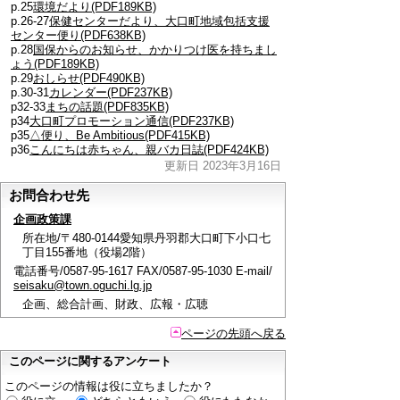
p.25
環境だより(PDF189KB)
p.26-27
保健センターだより、大口町地域包括支援
センター便り(PDF638KB)
p.28
国保からのお知らせ、かかりつけ医を持ちまし
ょう(PDF189KB)
p.29
おしらせ(PDF490KB)
p.30-31
カレンダー(PDF237KB)
p32-33
まちの話題(PDF835KB)
p34
大口町プロモーション通信(PDF237KB)
p35
△便り、Be Ambitious(PDF415KB)
p36
こんにちは赤ちゃん、親バカ日誌(PDF424KB)
更新日 2023年3月16日
お問合わせ先
企画政策課
所在地/〒480-0144愛知県丹羽郡大口町下小口七
丁目155番地（役場2階）
電話番号/0587-95-1617 FAX/0587-95-1030 E-mail/
seisaku@town.oguchi.lg.jp
企画、総合計画、財政、広報・広聴
ページの先頭へ戻る
このページに関するアンケート
このページの情報は役に立ちましたか？