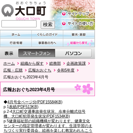
ホーム
組織から探す
総務部
企画政策課
広報・広聴
広報おおぐち
令和5年度
広報おおぐち2023年4月号
広報おおぐち2023年4月号
◆
4月号全ページ分(PDF15584KB)
p.1
表紙(PDF513KB)
p.2-4
大口町交通事故発生状況、歩車分離式信号
機、大口町犯罪発生状況(PDF1534KB)
p.5
健康福祉部の組織機構が変わります、健康文化
センターの指定管理者が変わります、生涯学習のま
ちづくり実行委員会、絵画を楽しむ教室われもこう