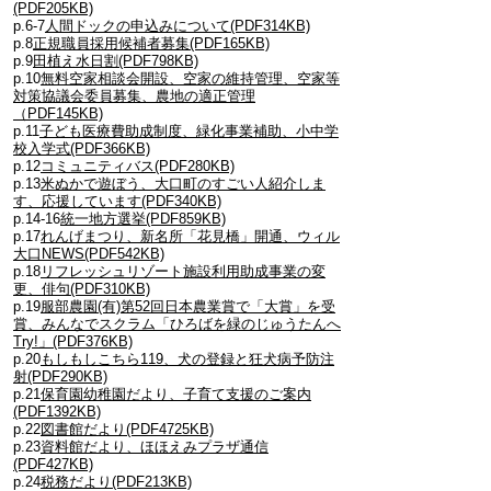
(PDF205KB)
p.6-7
人間ドックの申込みについて(PDF314KB)
p.8
正規職員採用候補者募集(PDF165KB)
p.9
田植え水日割(PDF798KB)
p.10
無料空家相談会開設、空家の維持管理、空家等
対策協議会委員募集、農地の適正管理
（PDF145KB)
p.11
子ども医療費助成制度、緑化事業補助、小中学
校入学式(PDF366KB)
p.12
コミュニティバス(PDF280KB)
p.13
米ぬかで遊ぼう、大口町のすごい人紹介しま
す、応援しています(PDF340KB)
p.14-16
統一地方選挙(PDF859KB)
p.17
れんげまつり、新名所「花見橋」開通、ウィル
大口NEWS(PDF542KB)
p.18
リフレッシュリゾート施設利用助成事業の変
更、俳句(PDF310KB)
p.19
服部農園(有)第52回日本農業賞で「大賞」を受
賞、みんなでスクラム「ひろばを緑のじゅうたんへ
Try!」(PDF376KB)
p.20
もしもしこちら119、犬の登録と狂犬病予防注
射(PDF290KB)
p.21
保育園幼稚園だより、子育て支援のご案内
(PDF1392KB)
p.22
図書館だより(PDF4725KB)
p.23
資料館だより、ほほえみプラザ通信
(PDF427KB)
p.24
税務だより(PDF213KB)