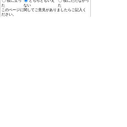
役に立っ
どちらともいえ
役にたたなかっ
た
ない
た
このページに関してご意見がありましたらご記入く
ださい。
（ご注意）
回答が必要なお問い合わせは，直接このページの
「お問い合わせ先」（ページ作成部署）へご連絡く
ださい。（こちらではお受けできません）。
また住所・電話番号などの個人情報は記入しないで
ください。
ホームページについて
プライバシーポリシー
免責
事項
著作権について
RSSの配信説明
大口町役場 〒480-0144 愛知県丹羽郡大口町下小口
七丁目155番地
役場地図