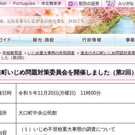
学校教育課
いじめ重大事態の外部調査
過去の大口町いじめ問題対策
した（第2回）
口町いじめ問題対策委員会を開催しました（第2回
催日時
令和５年11月20日(月曜日) 11時00分
場所
大口町中央公民館
（１）いじめ不登校重大事態の調査について
内容