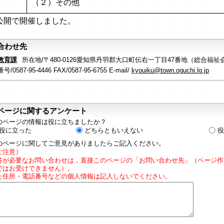
（２）その他
公開で開催しました。
合わせ先
教育課
所在地/〒480-0126愛知県丹羽郡大口町伝右一丁目47番地（総合福祉
/0587-95-4446 FAX/0587-95-6755 E-mail/
kyouiku@town.oguchi.lg.jp
ページに関するアンケート
のページの情報は役に立ちましたか？
役に立った
どちらともいえない
役
のページに関してご意見がありましたらご記入ください。
ご注意）
答が必要なお問い合わせは，直接このページの「お問い合わせ先」（ページ作
ではお受けできません）。
た住所・電話番号などの個人情報は記入しないでください。