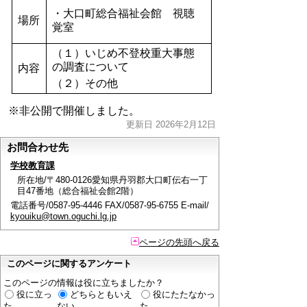
・大口町総合福祉会館 視聴
場所
覚室
（１）いじめ不登校重大事態
の調査について
内容
（２）その他
※非公開で開催しました。
更新日 2026年2月12日
お問合わせ先
学校教育課
所在地/〒480-0126愛知県丹羽郡大口町伝右一丁
目47番地（総合福祉会館2階）
電話番号/0587-95-4446 FAX/0587-95-6755 E-mail/
kyouiku@town.oguchi.lg.jp
ページの先頭へ戻る
このページに関するアンケート
このページの情報は役に立ちましたか？
役に立っ
どちらともいえ
役にたたなかっ
た
ない
た