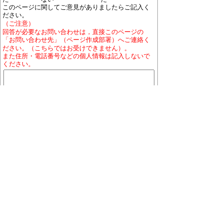
このページに関してご意見がありましたらご記入く
ださい。
（ご注意）
回答が必要なお問い合わせは，直接このページの
「お問い合わせ先」（ページ作成部署）へご連絡く
ださい。（こちらではお受けできません）。
また住所・電話番号などの個人情報は記入しないで
ください。
ホームページについて
プライバシーポリシー
免責
事項
著作権について
RSSの配信説明
大口町役場 〒480-0144 愛知県丹羽郡大口町下小口
七丁目155番地
役場地図
電話番号:0587-95-1111(代表)／ファックス:0587-95-