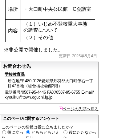
場所
・大口町中央公民館 C会議室
（１）いじめ不登校重大事態
の調査について
内容
（２）その他
※非公開で開催しました。
更新日 2025年8月4日
お問合わせ先
学校教育課
所在地/〒480-0126愛知県丹羽郡大口町伝右一丁
目47番地（総合福祉会館2階）
電話番号/0587-95-4446 FAX/0587-95-6755 E-mail/
kyouiku@town.oguchi.lg.jp
ページの先頭へ戻る
このページに関するアンケート
このページの情報は役に立ちましたか？
役に立っ
どちらともいえ
役にたたなかっ
た
ない
た