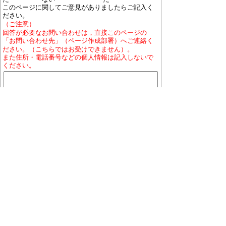
このページに関してご意見がありましたらご記入く
ださい。
（ご注意）
回答が必要なお問い合わせは，直接このページの
「お問い合わせ先」（ページ作成部署）へご連絡く
ださい。（こちらではお受けできません）。
また住所・電話番号などの個人情報は記入しないで
ください。
ホームページについて
プライバシーポリシー
免責
事項
著作権について
RSSの配信説明
大口町役場 〒480-0144 愛知県丹羽郡大口町下小口
七丁目155番地
役場地図
電話番号:0587-95-1111(代表)／ファックス:0587-95-