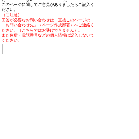
このページに関してご意見がありましたらご記入く
ださい。
（ご注意）
回答が必要なお問い合わせは，直接このページの
「お問い合わせ先」（ページ作成部署）へご連絡く
ださい。（こちらではお受けできません）。
また住所・電話番号などの個人情報は記入しないで
ください。
ホームページについて
プライバシーポリシー
免責
事項
著作権について
RSSの配信説明
大口町役場 〒480-0144 愛知県丹羽郡大口町下小口
七丁目155番地
役場地図
電話番号:0587-95-1111(代表)／ファックス:0587-95-