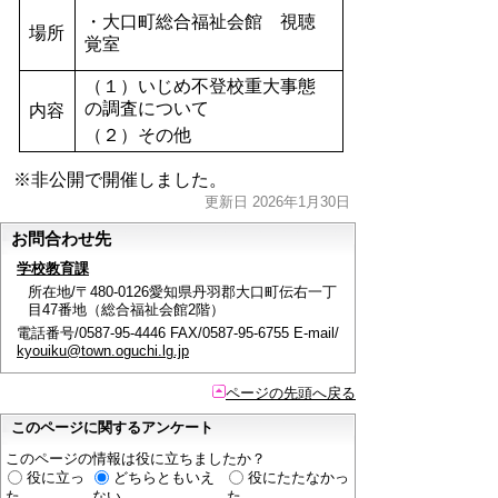
・大口町総合福祉会館 視聴
場所
覚室
（１）いじめ不登校重大事態
の調査について
内容
（２）その他
※非公開で開催しました。
更新日 2026年1月30日
お問合わせ先
学校教育課
所在地/〒480-0126愛知県丹羽郡大口町伝右一丁
目47番地（総合福祉会館2階）
電話番号/0587-95-4446 FAX/0587-95-6755 E-mail/
kyouiku@town.oguchi.lg.jp
ページの先頭へ戻る
このページに関するアンケート
このページの情報は役に立ちましたか？
役に立っ
どちらともいえ
役にたたなかっ
た
ない
た