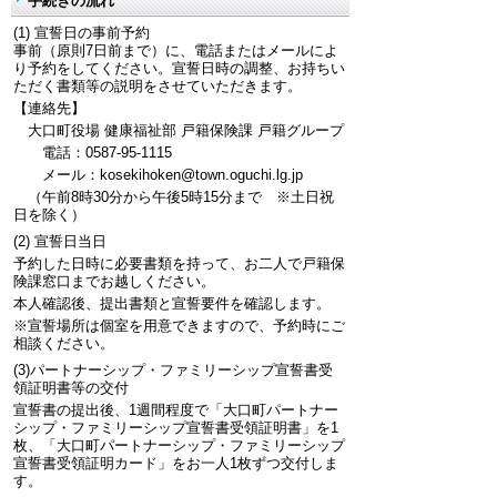
手続きの流れ
(1) 宣誓日の事前予約
事前（原則7日前まで）に、電話またはメールによ
り予約をしてください。宣誓日時の調整、お持ちい
ただく書類等の説明をさせていただきます。
【連絡先】
大口町役場 健康福祉部 戸籍保険課 戸籍グループ
電話：0587-95-1115
メール：kosekihoken@town.oguchi.lg.jp
（午前8時30分から午後5時15分まで ※土日祝
日を除く）
(2) 宣誓日当日
予約した日時に必要書類を持って、お二人で戸籍保
険課窓口までお越しください。
本人確認後、提出書類と宣誓要件を確認します。
※宣誓場所は個室を用意できますので、予約時にご
相談ください。
(3)パートナーシップ・ファミリーシップ宣誓書受
領証明書等の交付
宣誓書の提出後、1週間程度で「大口町パートナー
シップ・ファミリーシップ宣誓書受領証明書」を1
枚、「大口町パートナーシップ・ファミリーシップ
宣誓書受領証明カード」をお一人1枚ずつ交付しま
す。