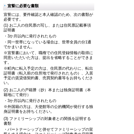
宣誓に必要な書類
宣誓には、要件確認と本人確認のため、次の書類が
必要です。
(1) お二人の住民票の写し、または住民票記載事項
証明書
・3か月以内に発行されたもの
・同一世帯になっている場合は、世帯全員の分1通
でかまいません。
※宣誓書において、職権での住民登録情報の取得に
同意いただいた方は、提出を省略することができま
す。
※町内に転入予定の方は、住民票の代わりに、転出
証明書（転入前の住所地で発行されたもの）、入居
予定の賃貸借契約書、売買契約書等をお持ちくださ
い。
(2) お二人の戸籍謄（抄）本または独身証明書（本
籍地にて発行）
・3か月以内に発行されたもの
※外国籍の方は、大使館等の公的機関が発行する独
身証明書をお持ちください。
(3) ファミリーシップの対象者との関係を証明する
書類
・パートナーシップと併せてファミリーシップの宣