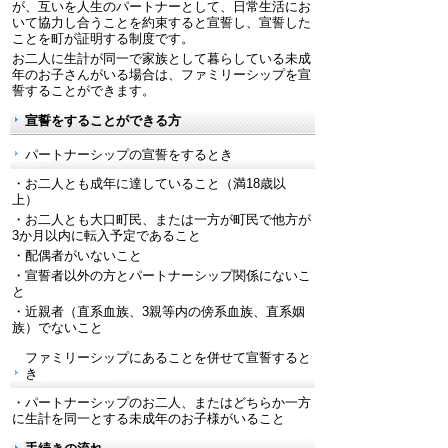
が、互いを人生のパートナーとして、日常生活にお
いて協力し合うことを約束すると宣誓し、宣誓した
ことを町が証明する制度です。
お二人に生計が同一で家族として暮らしている未成
年のお子さんがいる場合は、ファミリーシップを宣
誓することができます。
宣誓をすることができる方
パートナーシップの宣誓をするとき
・お二人とも成年に達していること（満18歳以
上）
・お二人とも大口町民、または一方が町民で他方が
3か月以内に転入予定であること
・配偶者がいないこと
・宣誓者以外の方とパートナーシップ関係にないこ
と
・近親者（直系血族、3親等内の傍系血族、直系姻
族）でないこと
ファミリーシップにあることを併せて宣誓すると
き
・パートナーシップのお二人、またはどちらか一方
に生計を同一とする未成年のお子様がいること