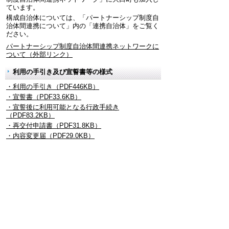
ています。
構成自治体については、「パートナーシップ制度自
治体間連携について」内の「連携自治体」をご覧く
ださい。
パートナーシップ制度自治体間連携ネットワークに
ついて（外部リンク）
利用の手引き及び宣誓書等の様式
・利用の手引き（PDF446KB）
・宣誓書（PDF33.6KB）
・宣誓後に利用可能となる行政手続き
（PDF83.2KB）
・再交付申請書（PDF31.8KB）
・内容変更届（PDF29.0KB）
・返還届（PDF32.0KB）
更新日 2026年5月18日
返還・無効等となった受理証明書等の交
付番号について
宣誓番号
・第１号