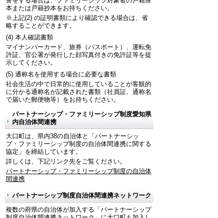
誓をする場合は、ファミリーシップ対象者の戸籍謄
本または戸籍抄本をお持ちください。
※上記(2) の証明書類により確認できる場合は、省
略することができます。
(4) 本人確認書類
マイナンバーカード、旅券（パスポート）、運転免
許証、官公署が発行した顔写真付きの免許証等を提
示してください。
(5) 通称名を使用する場合に必要な書類
社会生活の中で日常的に使用していることが客観的
に分かる通称名が記載された書類（社員証、通称名
で届いた郵便物等）をお持ちください。
パートナーシップ・ファミリーシップ制度愛知県
内自治体間連携
大口町は、県内38の自治体と「パートナーシッ
プ・ファミリーシップ制度の自治体間連携に関する
協定」を締結しています。
詳しくは、下記リンク先をご覧ください。
パートナーシップ・ファミリーシップ制度の自治体
間連携
パートナーシップ制度自治体間連携ネットワーク
複数の府県の自治体が加入する「パートナーシップ
制度自治体間連携ネットワーク」に大口町も加入し