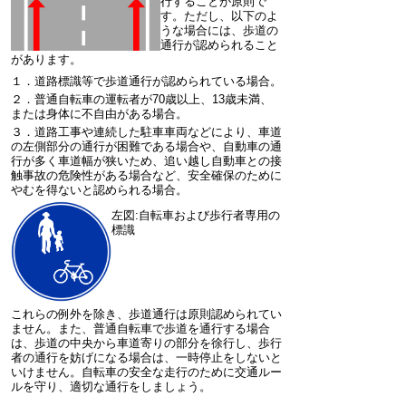
行することが原則で
す。ただし、以下のよ
うな場合には、歩道の
通行が認められること
があります。
１．道路標識等で歩道通行が認められている場合。
２．普通自転車の運転者が70歳以上、13歳未満、
または身体に不自由がある場合。
３．道路工事や連続した駐車車両などにより、車道
の左側部分の通行が困難である場合や、自動車の通
行が多く車道幅が狭いため、追い越し自動車との接
触事故の危険性がある場合など、安全確保のために
やむを得ないと認められる場合。
左図:自転車および歩行者専用の
標識
これらの例外を除き、歩道通行は原則認められてい
ません。また、普通自転車で歩道を通行する場合
は、歩道の中央から車道寄りの部分を徐行し、歩行
者の通行を妨げになる場合は、一時停止をしないと
いけません。自転車の安全な走行のために交通ルー
ルを守り、適切な通行をしましょう。