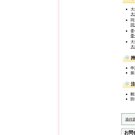
大
大
同
同
委
委
大
大
申
振
郵
防
添付
お問