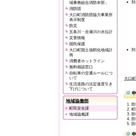
対
域事務組合消防本部」
消防団
大口町消防団協力事業所
表示制度
防災
五条川・合瀬川の水位計
災害情報
国民保護
対
大口町国土強靭化地域計
画
消費者ホットライン
無料相談窓口
自転車の交通ルールにつ
いて
大口町
生活道路の法定速度引き
下げについて
地域協働部
防
町民安全課
町
防
地域協働課
防