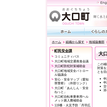
ホーム
組織から探す
地域協働部
町民安全課
大
コミュニティバス
大口町地域交通推進会議
この補
大口町防犯対策補助金
対策を
大口町地域安全パトロー
とを目
ル協議会
申
安心・安全マップ（愛知
県警察）（外部リンク）
交
大口町「あんしん・安全
添
ねっと」
大口町自転車乗車用ヘル
メット購入費補助金
119番・火災予防「丹羽広