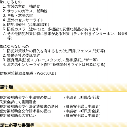
象になるもの
玄関の主錠、補助錠
サッシのガラス、補助錠
戸板・窓等の鍵
屋外のセンサーライト
防犯用砂利（現地確認要）
防犯カメラ（近年では、多機能で安価な製品があります）
その他防犯対策に特に効果がある対策（テレビ付きインターホン、録音
等）
象にならないもの
防犯対策以外の目的を有するもの(犬,門扉,フェンス,門灯等)
警備会社の委託契約
護身用具(防犯スプレー,スタンガン,警棒,防犯ブザー等)
屋内のセンサーライト(留守番機能付きライトは対象になる)
防犯対策補助金要綱（Word38KB）
申請手順
犯対策補助金交付申請書の提出 （申請者→町民安全課）
民安全課にて書類審査
犯対策補助金交付決定通知書の送付 （町民安全課→申請者）
犯対策補助金交付請求書の提出 （申請者→町民安全課）
防犯対策補助金の支払い （町民安全課→申請者）
申請に必要な書類等