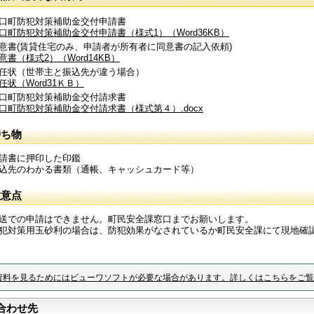
口町防犯対策補助金交付申請書
口町防犯対策補助金交付申請書（様式1）（Word36KB）
意書(賃貸住宅のみ、申請者が所有者に同意書の記入依頼)
意書（様式2）（Word14KB）
任状（世帯主と振込先が違う場合）
任状（Word31ＫＢ）
口町防犯対策補助金交付請求書
口町防犯対策補助金交付請求書（様式第４）.docx
持ち物
請書に押印した印鑑
込先のわかる書類（通帳、キャッシュカード等）
注意点
送での申請はできません。町民安全課窓口までお願いします。
犯対策用玉砂利の場合は、防犯効果がなされているか町民安全課にて現地確
資料を見るためにはビューワソフトが必要な場合があります。詳しくはこちらをご覧
合わせ先