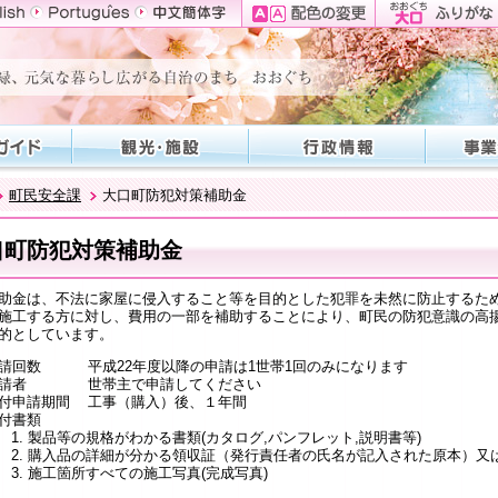
町民安全課
大口町防犯対策補助金
口町防犯対策補助金
助金は、不法に家屋に侵入すること等を目的とした犯罪を未然に防止するた
施工する方に対し、費用の一部を補助することにより、町民の防犯意識の高
的としています。
請回数 平成22年度以降の申請は1世帯1回のみになります
申請者 世帯主で申請してください
付申請期間 工事（購入）後、１年間
付書類
製品等の規格がわかる書類(カタログ,パンフレット,説明書等)
購入品の詳細が分かる領収証（発行責任者の氏名が記入された原本）又
施工箇所すべての施工写真(完成写真)