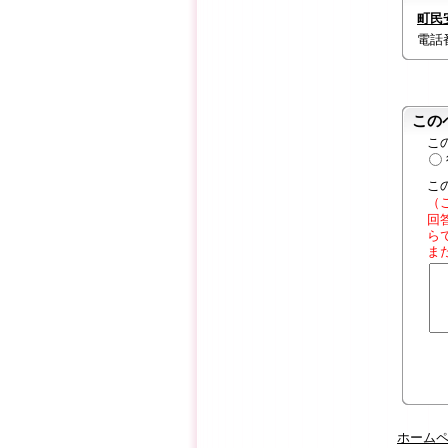
町民
電話番号
この
こ
こ
（
回
ら
ま
ホーム