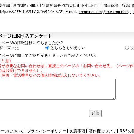
安全課
所在地/〒480-0144愛知県丹羽郡大口町下小口七丁目155番地（役場1
/0587-95-1966 FAX/0587-95-5721 E-mail/
chominanzen@town.oguchi.lg.j
ページに関するアンケート
のページの情報は役に立ちましたか？
役に立った
どちらともいえない
役
のページに関してご意見がありましたらご記入ください。
ご注意）
答が必要なお問い合わせは，直接このページの「お問い合わせ先」（ページ作
ではお受けできません）。
た住所・電話番号などの個人情報は記入しないでください。
ページについて
プライバシーポリシー
免責事項
著作権について
RSSの