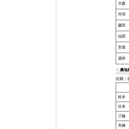
大森
丹羽
藤田
仙田
安達
酒井
農地
任期：
鈴木
社本
三輪
舟橋