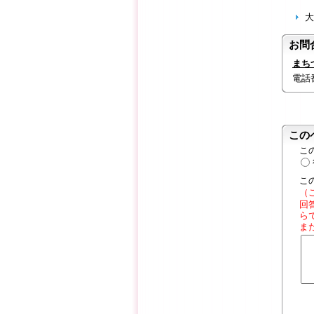
大
お問
まち
電話番号
この
こ
こ
（
回
ら
ま