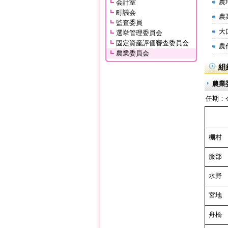
農
会計室
町議会
農
監査委員
大
選挙管理委員会
固定資産評価審査委員会
農
農業委員会
組
農業
任期：
棚村
服部 
水野
宮地
舟橋