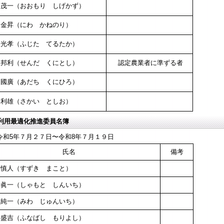
 茂一（おおもり しげかず）
 金昇（にわ かねのり）
 光孝（ふじた てるたか）
 邦利（せんだ くにとし）
認定農業者に準ずる者
 國廣（あだち くにひろ）
 利雄（さかい としお）
利用最適化推進委員名簿
令和5年７月２７日〜令和8年７月１９日
氏名
備考
 慎人（すずき まこと）
 眞一（しゃもと しんいち）
 純一（みわ じゅんいち）
 盛吉（ふなばし もりよし）