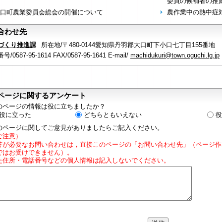
委員の候補者の推
口町農業委員会総会の開催について
農作業中の熱中症
合わせ先
づくり推進課
所在地/〒480-0144愛知県丹羽郡大口町下小口七丁目155番地
/0587-95-1614 FAX/0587-95-1641 E-mail/
machidukuri@town.oguchi.lg.jp
ページに関するアンケート
のページの情報は役に立ちましたか？
役に立った
どちらともいえない
役
のページに関してご意見がありましたらご記入ください。
ご注意）
答が必要なお問い合わせは，直接このページの「お問い合わせ先」（ページ作
ではお受けできません）。
た住所・電話番号などの個人情報は記入しないでください。