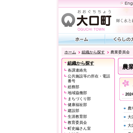
ホーム
組織から探す
農業委員会
組織から探す
農
各課連絡先
公共施設等の所在・電話
番号
総務部
地域協働部
202
まちづくり部
健康福祉部
農
建設部
生涯教育部
大
教育委員会
大
町史編さん室