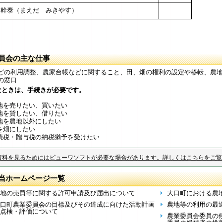
 幹泰（まえだ みきやす）
員会の主な仕事
どの利用調整、農家台帳などに関すること、田、畑の権利の設定や移転、農地
の窓口
なときは、手続きが必要です。
地を売りたい、買いたい
地を貸したい、借りたい
地を農地以外にしたい
を畑にしたい
続税・贈与税の納税猶予を受けたい
資料を見るためにはビューワソフトが必要な場合があります。詳しくはこちらをご覧
当ホームページ一覧
地の売買等に関する許可申請及び届出について
大口町における農
口町農業委員会の目標及びその達成に向けた活動計画
農地等の利用の最
点検・評価について
農業委員会委員の