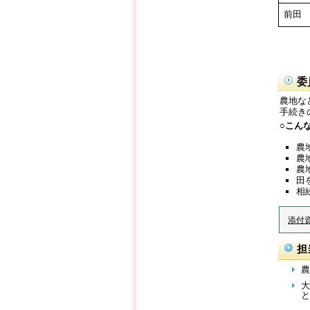
前田
委
農地な
手続き
○こん
農
農
農
田
相
添付
担
農
大
と