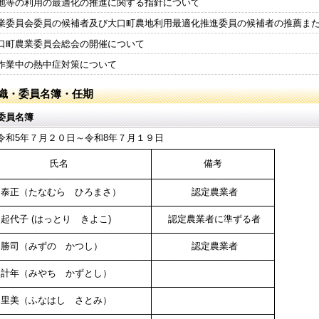
地等の利用の最適化の推進に関する指針について
業委員会委員の候補者及び大口町農地利用最適化推進委員の候補者の推薦ま
口町農業委員会総会の開催について
作業中の熱中症対策について
織・委員名簿・任期
委員名簿
令和5年７月２０日～令和8年７月１９日
氏名
備考
 泰正（たなむら ひろまさ）
認定農業者
起代子 (はっとり きよこ)
認定農業者に準ずる者
 勝司（みずの かつし）
認定農業者
 計年（みやち かずとし）
 里美（ふなはし さとみ）