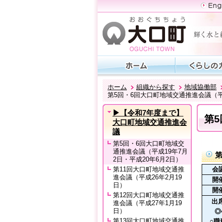
ホーム
組織から探す
地域協働部
第5回・6回大口町地域交通推進会議（平成
▶【令和7年度まで】
第5
大口町地域交通推進会
議
第5回・6回大口町地域交
通推進会議（平成19年7月
2日・平成20年6月2日）
第11回大口町地域交通推
会
進会議（平成26年2月19
開
日）
開
第12回大口町地域交通推
出
進会議（平成27年1月19
日）
◎
第13回大口町地域交通推
○職