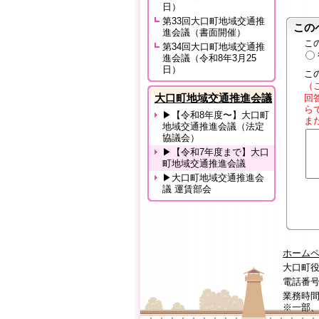
日）
第33回大口町地域交通推
この
進会議（書面開催）
こ
第34回大口町地域交通推
進会議（令和8年3月25
日）
こ
（
大口町地域交通推進会議
回
ら
▶【令和8年度〜】大口町
ま
地域交通推進会議（法定
協議会）
▶【令和7年度まで】大口
町地域交通推進会議
▶大口町地域交通推進会
議 運賃部会
ホーム
大口町役
電話番号:0
業務時間
※一部