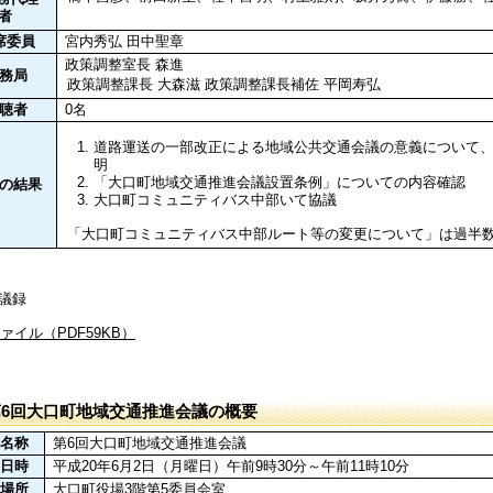
者
席委員
宮内秀弘 田中聖章
政策調整室長 森進
務局
政策調整課長 大森滋 政策調整課長補佐 平岡寿弘
聴者
0名
道路運送の一部改正による地域公共交通会議の意義について
明
「大口町地域交通推進会議設置条例」についての内容確認
の結果
大口町コミュニティバス中部いて協議
「大口町コミュニティバス中部ルート等の変更について」は過半
議録
ファイル（PDF59KB）
第6回大口町地域交通推進会議の概要
名称
第6回大口町地域交通推進会議
日時
平成20年6月2日（月曜日）午前9時30分～午前11時10分
場所
大口町役場3階第5委員会室