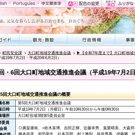
町民安全課
大口町地域交通推進会議
▶【令和7年度まで】大口町地域
19年7月2日・平成20年6月2日）
回・6回大口町地域交通推進会議（平成19年7月2日
第5回大口町地域交通推進会議の概要
議名称
第5回大口町地域交通推進会議
催日時
平成19年7月2日（月曜日）午前10時30分から午後0時30分
催場所
大口町役場3階第5委員会室
席委員
◎廣畠康裕、○鈴木喜博、吉田正輝、近藤幸男、葉栗晴美、大森邦
会長
橋本昌彦、前田新生、社本宮明、村上雅則、坂井秀壽、伊藤勝、
務代理