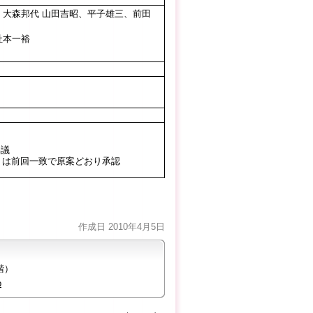
、大森邦代 山田吉昭、平子雄三、前田
社本一裕
協議
」は前回一致で原案どおり承認
作成日 2010年4月5日
階）
p