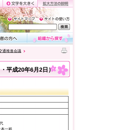
交通推進会議
・平成20年6月2日）
代
社本一裕