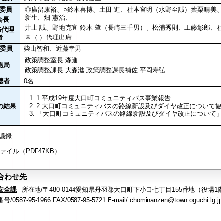
委員
◎廣畠康裕、○鈴木喜博、土田 進、社本宮明（水野至誠）葉栗晴美
新生、畑 憲治、
会長
井上 誠、野地克宜 鈴木 肇（長崎三千男）、松浦秀則、工藤彰郎、
務代理
者
※（ ）代理出席
委員
柴山智和、近藤幸男
政策調整室長 森進
務局
政策調整課長 大森滋 政策調整課長補佐 平岡寿弘
聴者
0名
1.平成19年度大口町コミュニティバス事業報告
の結果
2.大口町コミュニティバスの路線新設及びダイヤ改正について
「大口町コミュニティバスの路線新設及びダイヤ改正について
議録
ファイル（PDF47KB）
合わせ先
安全課
所在地/〒480-0144愛知県丹羽郡大口町下小口七丁目155番地（役場1
/0587-95-1966 FAX/0587-95-5721 E-mail/
chominanzen@town.oguchi.lg.j