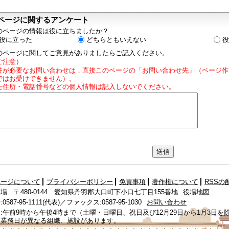
ページに関するアンケート
のページの情報は役に立ちましたか？
役に立った
どちらともいえない
役
のページに関してご意見がありましたらご記入ください。
ご注意）
答が必要なお問い合わせは，直接このページの「お問い合わせ先」（ページ作
ではお受けできません）。
た住所・電話番号などの個人情報は記入しないでください。
ページについて
プライバシーポリシー
免責事項
著作権について
RSSの
場 〒480-0144 愛知県丹羽郡大口町下小口七丁目155番地
役場地図
587-95-1111(代表)／ファックス:0587-95-1030
お問い合わせ
:午前9時から午後4時まで（土曜・日曜日、祝日及び12月29日から1月3日を
、業務日が異なる組織、施設があります。