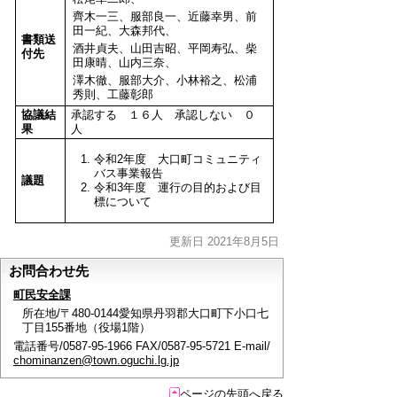
齊木一三、服部良一、近藤幸男、前
田一紀、大森邦代、
書類送
酒井貞夫、山田吉昭、平岡寿弘、柴
付先
田康晴、山内三奈、
澤木徹、服部大介、小林裕之、松浦
秀則、工藤彰郎
協議結
承認する １６人 承認しない ０
果
人
令和2年度 大口町コミュニティ
バス事業報告
議題
令和3年度 運行の目的および目
標について
更新日 2021年8月5日
お問合わせ先
町民安全課
所在地/〒480-0144愛知県丹羽郡大口町下小口七
丁目155番地（役場1階）
電話番号/0587-95-1966 FAX/0587-95-5721 E-mail/
chominanzen@town.oguchi.lg.jp
ページの先頭へ戻る