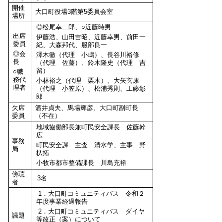
開催
大口町役場3階第5委員会室
場所
◎松尾幸二郎、○近藤時男
出席
伊藤浩、山田吉昭、近藤幸男、前田一
委員
紀、大森邦代、服部良一
◎会
澤木徹（代理 小嶋）、長谷川裕修
長
（代理 佐藤）、鈴木隆史（代理 吉
留）
○職
務代
小林裕之（代理 栗木）、大矢玄康
理者
（代理 小笠原）、松浦秀則、工藤彰
郎
欠席
酒井貞夫、馬場輝彦、大口町副町長
委員
（不在）
地域協働部長兼町民安全課長 佐藤幹
広
事務
町民安全課 主査 清水学、主事 野
局
杁拓
小牧市都市整備課長 川島充裕
傍聴
3名
者
1．大口町コミュニティバス 令和２
年度事業経過報告
2．大口町コミュニティバス ダイヤ
議題
等改正（案）について