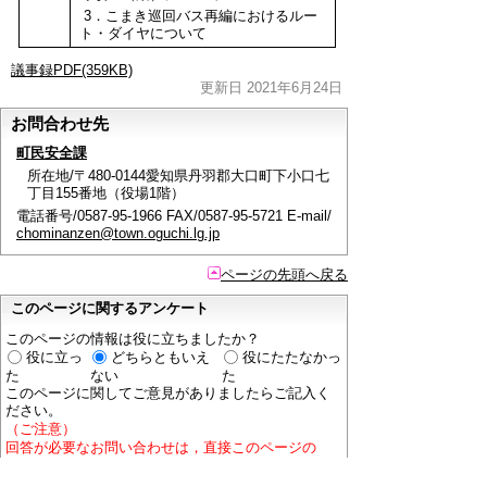
3．こまき巡回バス再編におけるルー
ト・ダイヤについて
議事録PDF(359KB)
更新日 2021年6月24日
お問合わせ先
町民安全課
所在地/〒480-0144愛知県丹羽郡大口町下小口七
丁目155番地（役場1階）
電話番号/0587-95-1966 FAX/0587-95-5721 E-mail/
chominanzen@town.oguchi.lg.jp
ページの先頭へ戻る
このページに関するアンケート
このページの情報は役に立ちましたか？
役に立っ
どちらともいえ
役にたたなかっ
た
ない
た
このページに関してご意見がありましたらご記入く
ださい。
（ご注意）
回答が必要なお問い合わせは，直接このページの
「お問い合わせ先」（ページ作成部署）へご連絡く
ださい。（こちらではお受けできません）。