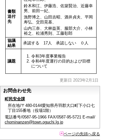
鈴木和江、伊藤浩、佐築賢治、近藤幸
男、前田一紀、
書類
送付
漁野博之、山田吉昭、酒井貞夫、平岡
先
寿弘、交田晃基、
山内三奈、大林益英、服部大介、小林
裕之、松浦秀則、工藤彰郎
協議
承認する 17人 承認しない ０人
結果
令和3年度事業報告
議題
令和4年度運行の目的および目標
について
更新日 2023年2月1日
お問合わせ先
町民安全課
所在地/〒480-0144愛知県丹羽郡大口町下小口七
丁目155番地（役場1階）
電話番号/0587-95-1966 FAX/0587-95-5721 E-mail/
chominanzen@town.oguchi.lg.jp
ページの先頭へ戻る