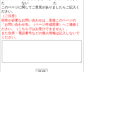
た
ない
た
このページに関してご意見がありましたらご記入く
ださい。
（ご注意）
回答が必要なお問い合わせは，直接このページの
「お問い合わせ先」（ページ作成部署）へご連絡く
ださい。（こちらではお受けできません）。
また住所・電話番号などの個人情報は記入しないで
ください。
ホームページについて
プライバシーポリシー
免責
事項
著作権について
RSSの配信説明
大口町役場 〒480-0144 愛知県丹羽郡大口町下小口
七丁目155番地
役場地図