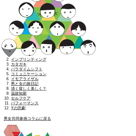
インプリンティング
カタガキ
パラダイムシフト
コミュニケーション
イモアライザル
男と女の旅日記
清く貧しく美しく？
温故知新
セルフケア
パフォーマンス
Yの悲劇
男女共同参画コラムに戻る