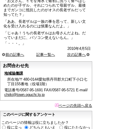
「お父さん、イモを海水で最初に洗って食べはじ
めたのが子ザル、それにつられて母親ザル、最後
までガンコに抵抗したのがオスの長老ザルだって
知ってた？」
「ああ、長老ザルは一族の事を思って、新しい文
化を受け入れるのには慎重なんだよ。」
「じゃあ！うちの長老ザルはお母さんだよね。だ
っていまだに、パソコン使えないもん。」
「・・・。」
2010年4月5日
前の記事へ
記事一覧へ
次の記事へ
お問合わせ先
地域協働課
所在地/〒480-0144愛知県丹羽郡大口町下小口七
丁目155番地（役場1階）
電話番号/0587-95-1691 FAX/0587-95-5721 E-mail/
chiiki@town.oguchi.lg.jp
ページの先頭へ戻る
このページに関するアンケート
このページの情報は役に立ちましたか？
役に立っ
どちらともいえ
役にたたなかっ