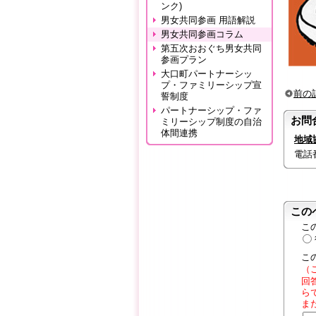
ンク)
男女共同参画 用語解説
男女共同参画コラム
第五次おおぐち男女共同
参画プラン
大口町パートナーシッ
プ・ファミリーシップ宣
前の
誓制度
パートナーシップ・ファ
お問
ミリーシップ制度の自治
体間連携
地域
電話番号
この
こ
こ
（
回
ら
ま