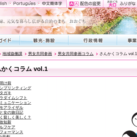
地域協働課
男女共同参画
男女共同参画コラム
さんかくコラム vol.1
かくコラム vol.1
明け前
ンプリンティング
タガキ
ラダイムシフト
ミュニケーション
モアライザル
と女の旅日記
く貧しく美しく？
故知新
ルフケア
フォーマンス
の悲劇