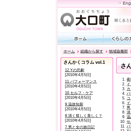
ホーム
組織から探す
地域協働部
さんかくコラム vol.1
さん
12.Yの悲劇
[2010年4月5日]
夜
11.パフォーマンス
イ
[2010年4月5日]
カ
10.セルフ・ケア
パ
[2010年4月5日]
コ
イ
9.温故知新
男
[2010年4月5日]
清
8.清く貧しく美しく？
温
[2010年4月5日]
セ
パ
7.男と女の旅日記
Y