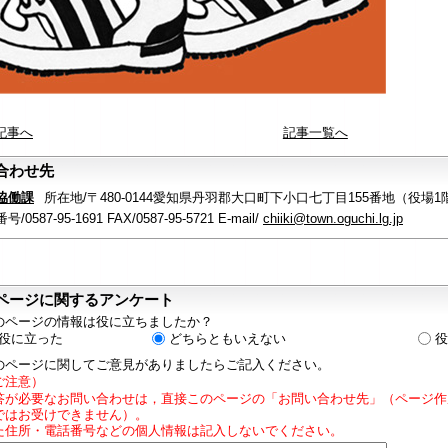
記事へ
記事一覧へ
合わせ先
協働課
所在地/〒480-0144愛知県丹羽郡大口町下小口七丁目155番地（役場1
/0587-95-1691 FAX/0587-95-5721 E-mail/
chiiki@town.oguchi.lg.jp
ページに関するアンケート
のページの情報は役に立ちましたか？
役に立った
どちらともいえない
役
のページに関してご意見がありましたらご記入ください。
ご注意）
答が必要なお問い合わせは，直接このページの「お問い合わせ先」（ページ作
ではお受けできません）。
た住所・電話番号などの個人情報は記入しないでください。