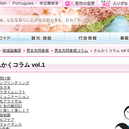
地域協働課
男女共同参画
男女共同参画コラム
さんかくコラム vol.1
かくコラム vol.1
明け前
ンプリンティング
タガキ
ラダイムシフト
ミュニケーション
モアライザル
と女の旅日記
く貧しく美しく？
故知新
ルフケア
フォーマンス
の悲劇