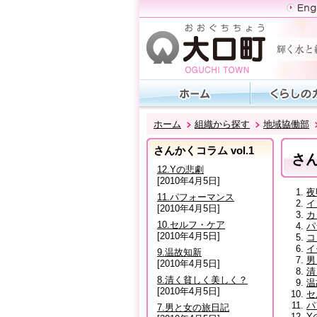
ホーム
組織から探す
地域協働部
さんかくコラム vol.1
さん
12.Yの悲劇
[2010年4月5日]
夜
11.パフォーマンス
イ
[2010年4月5日]
カ
10.セルフ・ケア
パ
[2010年4月5日]
コ
イ
9.温故知新
男
[2010年4月5日]
清
8.清く貧しく美しく？
温
[2010年4月5日]
セ
パ
7.男と女の旅日記
Y