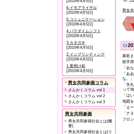
[2010年4月5日]
6.イモアライザル
男女共
[2010年4月5日]
5.コミュニケーション
[2010年4月5日]
4.パラダイムシフト
[2010年4月5日]
3.カタガキ
2
[2010年4月5日]
2.インプリンティング
鼻歌ま
[2010年4月5日]
助手席
1.夜明け前
「あな
[2010年4月5日]
「ああ
な。」
男女共同参画コラム
「失礼
って地
さんかくコラム vol.1
「はい
さんかくコラム vol.2
地図を
さんかくコラム vol.3
「えー
「ナヌ
男女共同参画
フロン
男女共同参画社会とは(概
要)
男女共同参画社会とは(リ