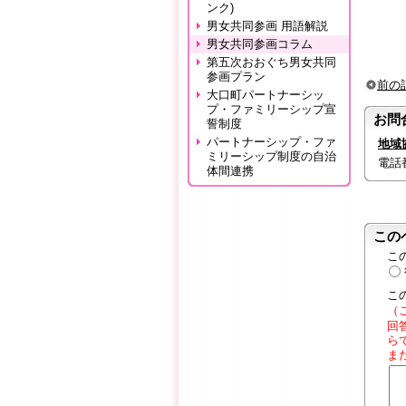
ンク)
男女共同参画 用語解説
男女共同参画コラム
第五次おおぐち男女共同
参画プラン
前の
大口町パートナーシッ
プ・ファミリーシップ宣
お問
誓制度
パートナーシップ・ファ
地域
ミリーシップ制度の自治
電話番号
体間連携
この
こ
こ
（
回
ら
ま