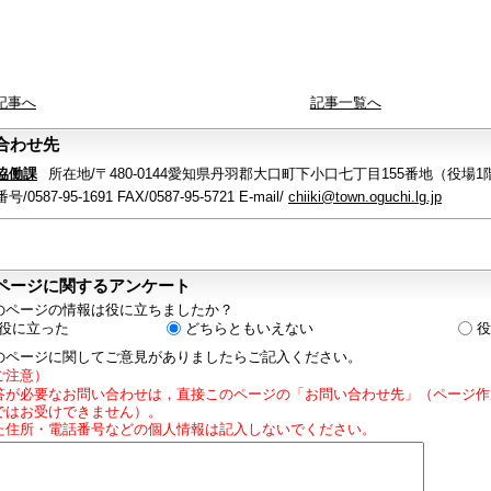
記事へ
記事一覧へ
合わせ先
協働課
所在地/〒480-0144愛知県丹羽郡大口町下小口七丁目155番地（役場1
/0587-95-1691 FAX/0587-95-5721 E-mail/
chiiki@town.oguchi.lg.jp
ページに関するアンケート
のページの情報は役に立ちましたか？
役に立った
どちらともいえない
役
のページに関してご意見がありましたらご記入ください。
ご注意）
答が必要なお問い合わせは，直接このページの「お問い合わせ先」（ページ作
ではお受けできません）。
た住所・電話番号などの個人情報は記入しないでください。