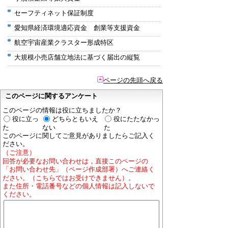
セーフティネット保証制度
愛知県経済環境適応資金 創業等支援資金
航空宇宙産業クラスター形成特区
大規模小売店舗立地法に基づく届出の縦覧
ページの先頭へ戻る
このページに関するアンケート
このページの情報は役に立ちましたか？
役に立っ
どちらともいえ
役にたたなかっ
た
ない
た
このページに関してご意見がありましたらご記入く
ださい。
（ご注意）
回答が必要なお問い合わせは，直接このページの
「お問い合わせ先」（ページ作成部署）へご連絡く
ださい。（こちらではお受けできません）。
また住所・電話番号などの個人情報は記入しないで
ください。