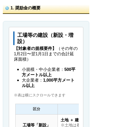
1. 奨励金の概要
工場等の建設（新設・増
設）
【対象者の規模要件】
（その年の
1月2日〜翌1月1日までの合計延
床面積）
小規模・中小企業者：
500平
方メートル以上
大企業者：
1,000平方メート
ル以上
※表は横にスクロールできます
区分
奨励金額（補助対象）
土地 ＋ 建物
の固定資産税相当額（3
工場等「新設」
※土地は着手前3年以内に取得したも