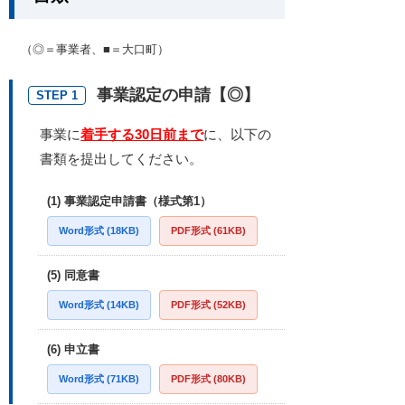
（◎＝事業者、■＝大口町）
事業認定の申請【◎】
STEP 1
事業に
着手する30日前まで
に、以下の
書類を提出してください。
(1) 事業認定申請書（様式第1）
Word形式 (18KB)
PDF形式 (61KB)
(5) 同意書
Word形式 (14KB)
PDF形式 (52KB)
(6) 申立書
Word形式 (71KB)
PDF形式 (80KB)