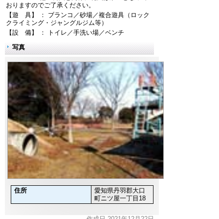
おりますのでご了承ください。
【遊 具】 ： ブランコ／砂場／複合遊具（ロック
クライミング・ジャングルジム等）
【設 備】 ： トイレ／手洗い場／ベンチ
写真
住所
愛知県丹羽郡大口
町ニツ屋一丁目18
作成日 2021年12月22日