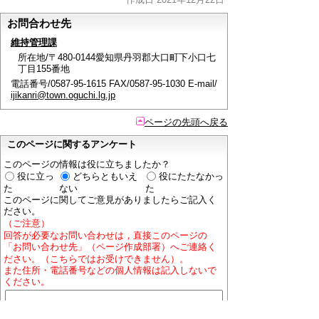
お問合わせ先
維持管理課
所在地/〒480-0144愛知県丹羽郡大口町下小口七
丁目155番地
電話番号/0587-95-1615 FAX/0587-95-1030 E-mail/
ijikanri@town.oguchi.lg.jp
ページの先頭へ戻る
このページに関するアンケート
このページの情報は役に立ちましたか？
役に立っ
どちらともいえ
役にたたなかっ
た
ない
た
このページに関してご意見がありましたらご記入く
ださい。
（ご注意）
回答が必要なお問い合わせは，直接このページの
「お問い合わせ先」（ページ作成部署）へご連絡く
ださい。（こちらではお受けできません）。
また住所・電話番号などの個人情報は記入しないで
ください。