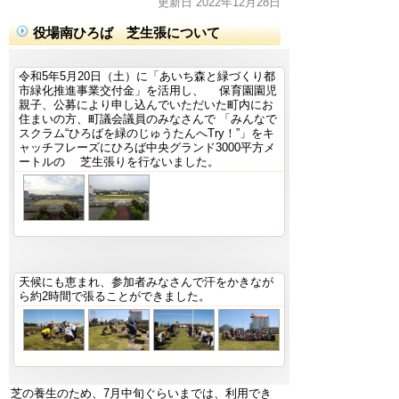
更新日 2022年12月28日
役場南ひろば 芝生張について
令和5年5月20日（土）に「あいち森と緑づくり都
市緑化推進事業交付金」を活用し、 保育園園児
親子、公募により申し込んでいただいた町内にお
住まいの方、町議会議員のみなさんで 「みんなで
スクラム“ひろばを緑のじゅうたんへTry！”」をキ
ャッチフレーズにひろば中央グランド3000平方メ
ートルの 芝生張りを行ないました。
天候にも恵まれ、参加者みなさんで汗をかきなが
ら約2時間で張ることができました。
芝の養生のため、7月中旬ぐらいまでは、利用でき