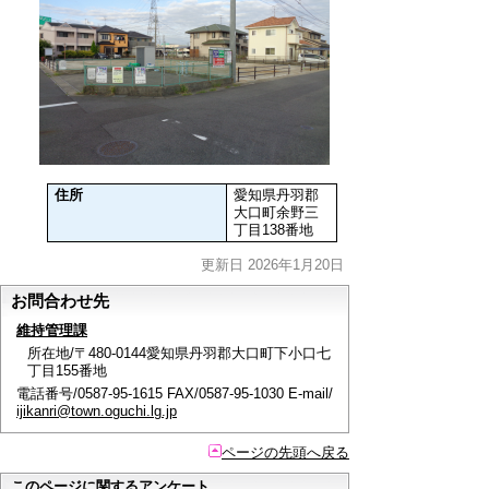
住所
愛知県丹羽郡
大口町余野三
丁目138番地
更新日 2026年1月20日
お問合わせ先
維持管理課
所在地/〒480-0144愛知県丹羽郡大口町下小口七
丁目155番地
電話番号/0587-95-1615 FAX/0587-95-1030 E-mail/
ijikanri@town.oguchi.lg.jp
ページの先頭へ戻る
このページに関するアンケート