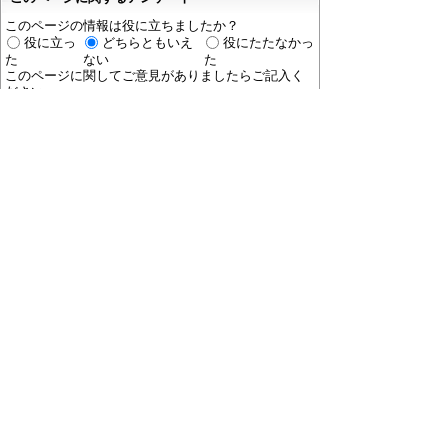
このページの情報は役に立ちましたか？
役に立っ
どちらともいえ
役にたたなかっ
た
ない
た
このページに関してご意見がありましたらご記入く
ださい。
（ご注意）
回答が必要なお問い合わせは，直接このページの
「お問い合わせ先」（ページ作成部署）へご連絡く
ださい。（こちらではお受けできません）。
また住所・電話番号などの個人情報は記入しないで
ください。
ホームページについて
プライバシーポリシー
免責
事項
著作権について
RSSの配信説明