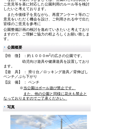
ご意見等を基に対応した公園利用のルール等を検討
したいと考えております。
また今後様子を見ながら、再度アンケート等のご
意見をいただく機会を設け、ご利用される中で出た
皆様のご意見を参考に
公園整備計画の検討を進めていきたいと考えており
ますので、ご理解ご協力の程よろしくお願い致しま
す。
公園概要
2
【特 徴】 ：約１０００
m
の広さの公園です。
幼児向け遊具や健康遊具を設置しており
ます。
【遊 具】 ： 滑り台／ロッキング遊具／背伸ばし
ベンチ／ぶら下がり
【設 備】 ： ベンチ
※
当公園はボール遊び禁止です。
また、他の公園と同様に花火も禁止と
なっておりますのでご了承ください。
写真