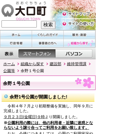
ホーム
組織から探す
建設部
維持管理課
公園等
余野１号公園
余野１号公園
余野1号公園が開園しました!
令和４年７月より初期整備を実施し、同年９月に
完成しました。
９月２３日(金曜日)９時
より開園しました。
※
公園利用の際には、他の利用者・近隣に迷惑とな
らないよう譲り合ってご利用をお願い致します。
なお、今後につきましては、公園のご利用状況や