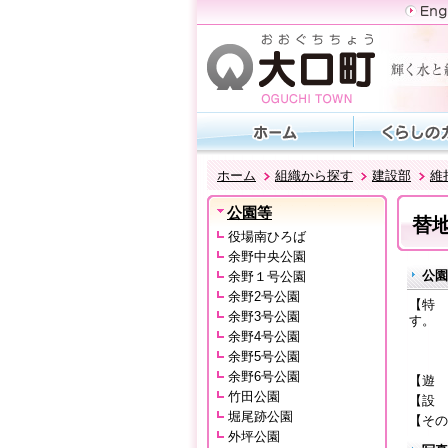
ホーム
組織から探す
建設部
維
公園等
替
役場南ひろば
余野中央公園
公園
余野１号公園
余野2号公園
【特 
余野3号公園
す。
余野4号公園
駐車
余野5号公園
※他
余野6号公園
【遊 
竹田公園
【設 
堀尾跡公園
【その
外坪公園