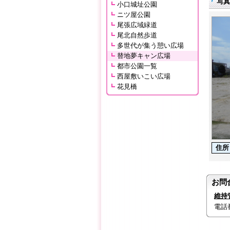
写
小口城址公園
ニツ屋公園
尾張広域緑道
尾北自然歩道
多世代が集う憩い広場
替地夢キャン広場
都市公園一覧
西屋敷いこい広場
花見橋
住所
お問
維持
電話番号