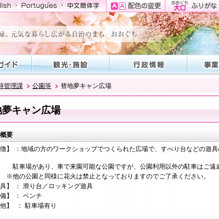
持管理課
公園等
替地夢キャン広場
地夢キャン広場
概要
徴】 ：地域の方のワークショップでつくられた広場で、すべり台などの遊
場があり、車で来園可能な公園ですが、公園利用以外の駐車はご遠慮
の公園と同様に花火は禁止となっておりますのでご了承ください。
具】 ： 滑り台／ロッキング遊具
備】 ： ベンチ
他】 ： 駐車場有り