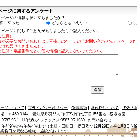
ページに関するアンケート
のページの情報は役に立ちましたか？
役に立った
どちらともいえない
役
のページに関してご意見がありましたらご記入ください。
ご注意）
答が必要なお問い合わせは，直接このページの「お問い合わせ先」（ページ作
ではお受けできません）。
た住所・電話番号などの個人情報は記入しないでください。
ページについて
プライバシーポリシー
免責事項
著作権について
RSSの
場 〒480-0144 愛知県丹羽郡大口町下小口七丁目155番地
役場地図
587-95-1111(代表)／ファックス:0587-95-1030
お問い合わせ
:午前9時から午後4時まで（土曜・日曜日、祝日及び12月29日から1月3日を
、業務日が異なる組織、施設があります。