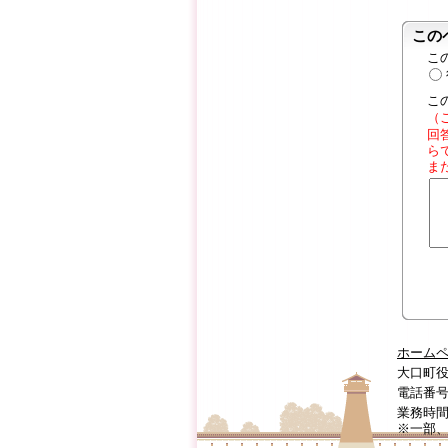
この
こ
こ
（
回
ら
ま
ホーム
大口町役
電話番号:0
業務時間
※一部