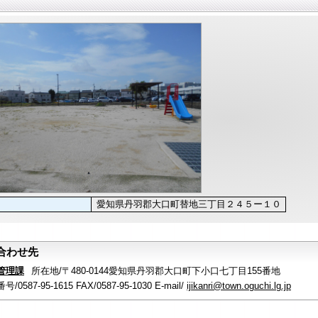
真
愛知県丹羽郡大口町替地三丁目２４５ー１０
合わせ先
管理課
所在地/〒480-0144愛知県丹羽郡大口町下小口七丁目155番地
/0587-95-1615 FAX/0587-95-1030 E-mail/
ijikanri@town.oguchi.lg.jp